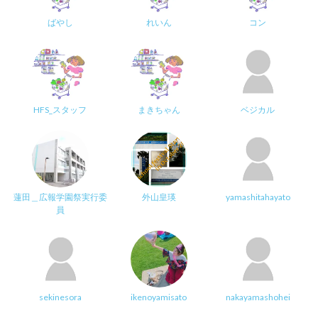
ばやし
れいん
コン
HFS_スタッフ
まきちゃん
ベジカル
蓮田＿広報学園祭実行委
外山皇瑛
yamashitahayato
員
sekinesora
ikenoyamisato
nakayamashohei