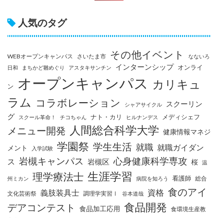
人気のタグ
その他イベント
WEBオープンキャンパス
さいたま市
なないろ
インターンシップ
オンライ
日和
まちかど雛めぐり
アスタキサンチン
オープンキャンパス
カリキュ
ン
ラム
コラボレーション
スクーリン
シャアサイクル
グ
ナト・カリ
メディシェフ
スクール革命！
チコちゃん
ヒルナンデス
人間総合科学大学
メニュー開発
健康情報マネジ
学園祭
学生生活
就職
就職ガイダン
メント
入学試験
岩槻キャンパス
心身健康科学専攻
ス
岩槻区
桜
温
生涯学習
理学療法士
看護師
総合
州ミカン
病院を知ろう
食のアイ
資格
義肢装具士
文化芸術祭
調理学実習Ⅰ
谷本道哉
食品開発
デアコンテスト
食品加工応用
食環境生産教