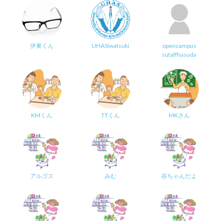
伊東くん
UHASiwatsuki
opencampus
sutaffhasuda
KMくん
TTくん
MKさん
アルゴス
みむ
谷ちゃんだよ