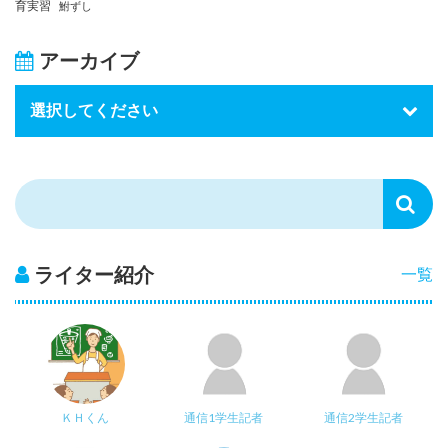
育実習
鮒ずし
アーカイブ
ライター紹介
一覧
ＫＨくん
通信1学生記者
通信2学生記者