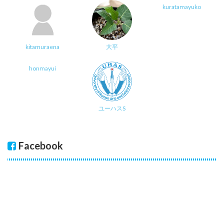
kuratamayuko
kitamuraena
大平
honmayui
ユーハスS
Facebook