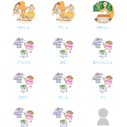
KMくん
TTくん
MKさん
アルゴス
みむ
谷ちゃんだよ
ばやし
れいん
コン