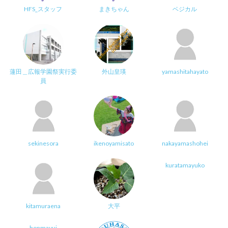
HFS_スタッフ
まきちゃん
ベジカル
蓮田＿広報学園祭実行委
外山皇瑛
yamashitahayato
員
sekinesora
ikenoyamisato
nakayamashohei
kuratamayuko
kitamuraena
大平
honmayui