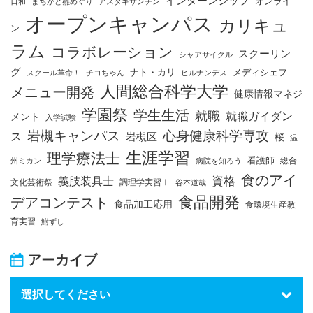
インターンシップ
オンライ
日和
まちかど雛めぐり
アスタキサンチン
オープンキャンパス
カリキュ
ン
ラム
コラボレーション
スクーリン
シャアサイクル
グ
ナト・カリ
メディシェフ
スクール革命！
チコちゃん
ヒルナンデス
人間総合科学大学
メニュー開発
健康情報マネジ
学園祭
学生生活
就職
就職ガイダン
メント
入学試験
岩槻キャンパス
心身健康科学専攻
ス
岩槻区
桜
温
生涯学習
理学療法士
看護師
総合
州ミカン
病院を知ろう
食のアイ
資格
義肢装具士
文化芸術祭
調理学実習Ⅰ
谷本道哉
食品開発
デアコンテスト
食品加工応用
食環境生産教
育実習
鮒ずし
アーカイブ