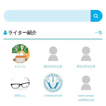
ライター紹介
一覧
ＫＨくん
通信1学生記者
通信2学生記者
伊東くん
UHASiwatsuki
opencampus
sutaffhasuda