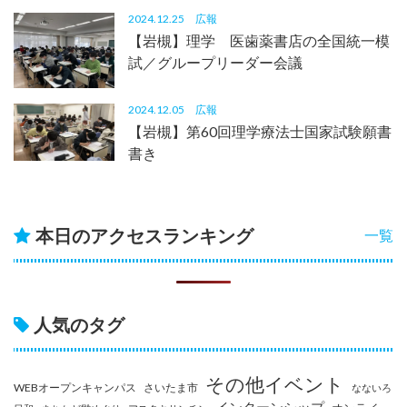
2024.12.25
広報
【岩槻】理学 医歯薬書店の全国統一模
試／グループリーダー会議
2024.12.05
広報
【岩槻】第60回理学療法士国家試験願書
書き
本日のアクセスランキング
一覧
人気のタグ
その他イベント
WEBオープンキャンパス
さいたま市
なないろ