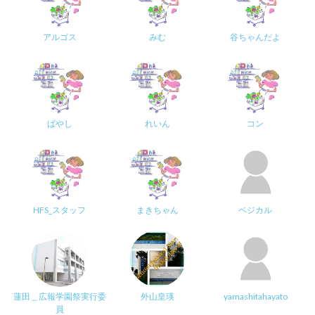
アルゴス
みむ
谷ちゃんだよ
ばやし
れいん
コン
HFS_スタッフ
まきちゃん
ベジカル
蓮田＿広報学園祭実行委
外山皇瑛
yamashitahayato
員