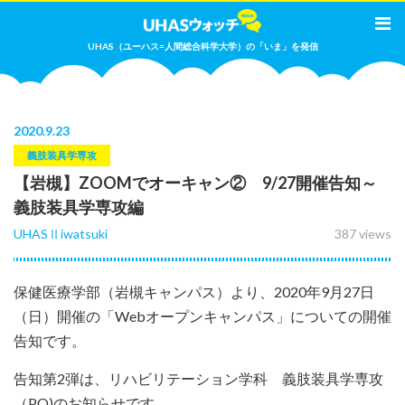
UHAS（ユーハス=人間総合科学大学）の「いま」を発信
2020
.
9.23
義肢装具学専攻
【岩槻】ZOOMでオーキャン② 9/27開催告知～
義肢装具学専攻編
UHASⅡiwatsuki
387 views
保健医療学部（岩槻キャンパス）より、2020年9月27日
（日）開催の「Webオープンキャンパス」についての開催
告知です。
告知第2弾は、リハビリテーション学科 義肢装具学専攻
（PO)のお知らせです。