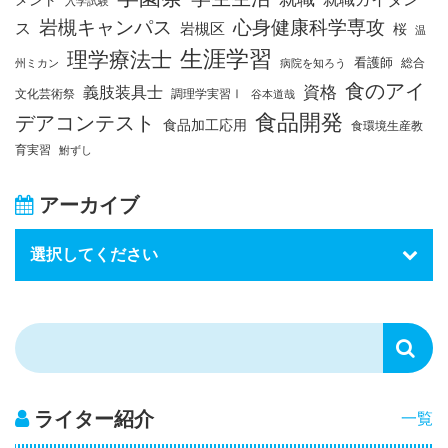
入学試験
岩槻キャンパス
心身健康科学専攻
ス
岩槻区
桜
温
生涯学習
理学療法士
看護師
総合
州ミカン
病院を知ろう
食のアイ
資格
義肢装具士
文化芸術祭
調理学実習Ⅰ
谷本道哉
食品開発
デアコンテスト
食品加工応用
食環境生産教
育実習
鮒ずし
アーカイブ
ライター紹介
一覧