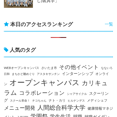
し)装具学」
本日のアクセスランキング
一覧
人気のタグ
その他イベント
WEBオープンキャンパス
さいたま市
なないろ
インターンシップ
オンライ
日和
まちかど雛めぐり
アスタキサンチン
オープンキャンパス
カリキュ
ン
ラム
コラボレーション
スクーリン
シャアサイクル
グ
ナト・カリ
メディシェフ
スクール革命！
チコちゃん
ヒルナンデス
人間総合科学大学
メニュー開発
健康情報マネジ
学園祭
学生生活
就職
就職ガイダン
メント