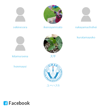
sekinesora
ikenoyamisato
nakayamashohei
kuratamayuko
kitamuraena
大平
honmayui
ユーハスS
Facebook