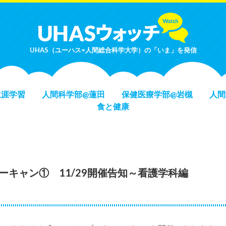
UHAS（ユーハス=人間総合科学大学）の「いま」を発信
生涯学習
人間科学部@蓮田
保健医療学部@岩槻
人間
食と健康
ーキャン① 11/29開催告知～看護学科編