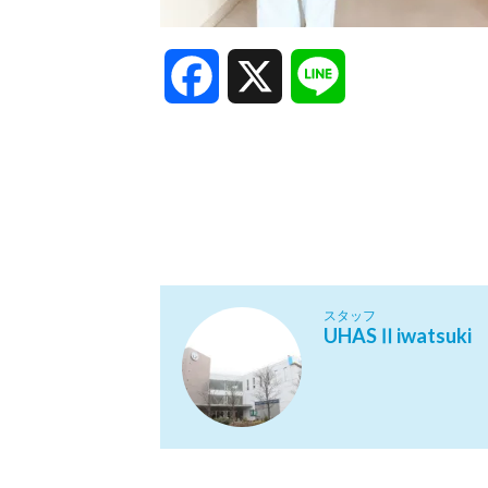
Facebook
X
Line
スタッフ
UHASⅡiwatsuki