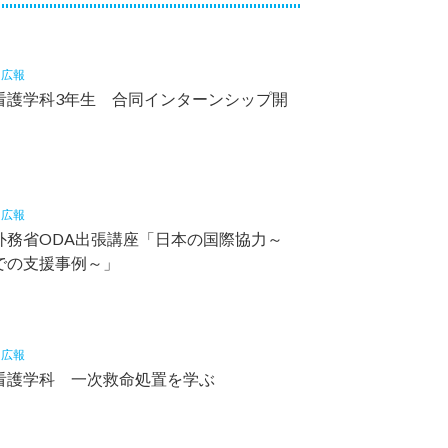
2
広報
看護学科3年生 合同インターンシップ開
8
広報
外務省ODA出張講座「日本の国際協力～
での支援事例～」
7
広報
看護学科 一次救命処置を学ぶ