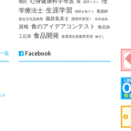
理
心身健康科学専攻
槻区
桜
温州ミカン
生涯学習
学療法士
看護師
病院を知ろう
義肢装具士
総合文化芸術祭
調理学実習Ⅰ
谷本道哉
食のアイデアコンテスト
資格
食品加
食品開発
工応用
食環境生産教育実習
鮒ずし
Facebook
一覧
記者