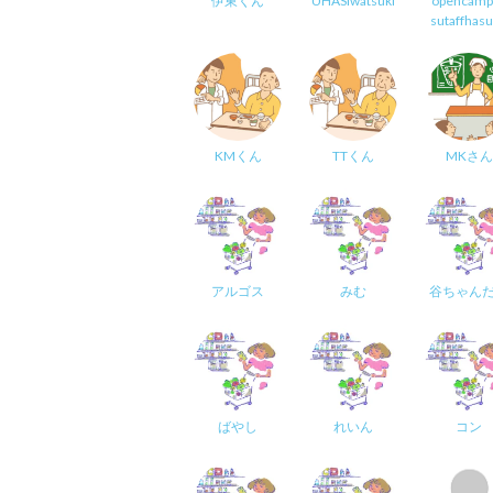
伊東くん
UHASiwatsuki
opencamp
sutaffhas
KMくん
TTくん
MKさん
アルゴス
みむ
谷ちゃん
ばやし
れいん
コン