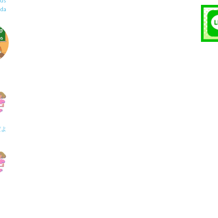
us
uda
だよ