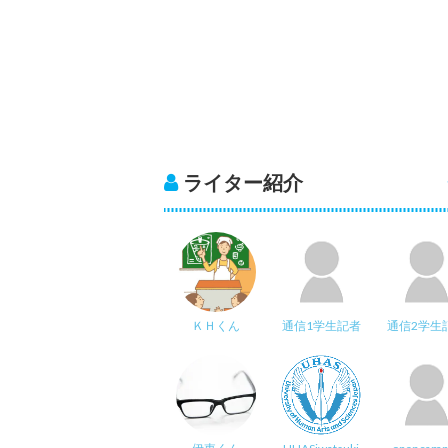
ライター紹介
ＫＨくん
通信1学生記者
通信2学生