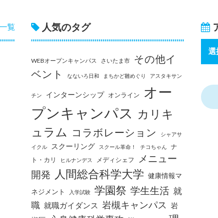
人気のタグ
一覧
その他イ
WEBオープンキャンパス
さいたま市
ベント
なないろ日和
まちかど雛めぐり
アスタキサン
オー
インターンシップ
オンライン
チン
プンキャンパス
カリキ
ュラム
コラボレーション
シャアサ
スクーリング
ナ
イクル
スクール革命！
チコちゃん
メニュー
ト・カリ
メディシェフ
ヒルナンデス
人間総合科学大学
開発
健康情報マ
学園祭
学生生活
就
ネジメント
入学試験
岩槻キャンパス
職
就職ガイダンス
岩