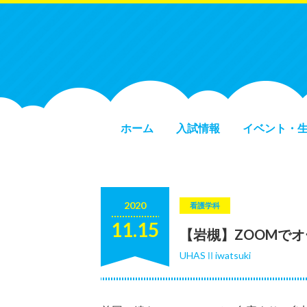
ホーム
入試情報
イベント・
2020
看護学科
11.15
【岩槻】ZOOMでオ
UHASⅡiwatsuki