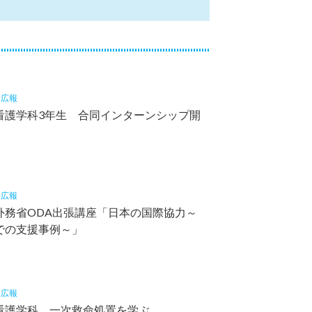
2
広報
看護学科3年生 合同インターンシップ開
8
広報
外務省ODA出張講座「日本の国際協力～
での支援事例～」
7
広報
看護学科 一次救命処置を学ぶ