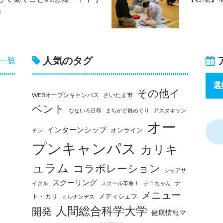
」
人気のタグ
一覧
その他イ
WEBオープンキャンパス
さいたま市
ベント
なないろ日和
まちかど雛めぐり
アスタキサン
オー
インターンシップ
オンライン
チン
プンキャンパス
カリキ
ュラム
コラボレーション
シャアサ
スクーリング
ナ
イクル
スクール革命！
チコちゃん
メニュー
ト・カリ
メディシェフ
ヒルナンデス
人間総合科学大学
開発
健康情報マ