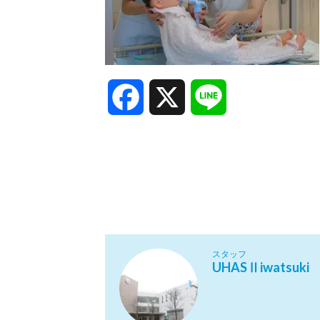
Facebook
X
Line
スタッフ
UHASⅡiwatsuki