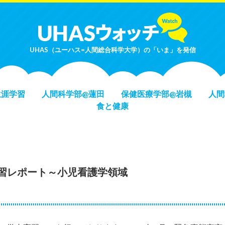
UHAS（ユーハス=人間総合科学大学）の「いま」を発信
生涯学習
人間科学部@蓮田
保健医療学部@岩槻
人間
食と健康
習レポート～小児看護学領域