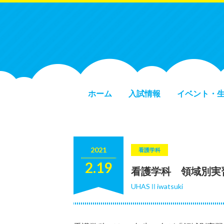
ホーム
入試情報
イベント・
2021
看護学科
2.19
看護学科 領域別実
UHASⅡiwatsuki