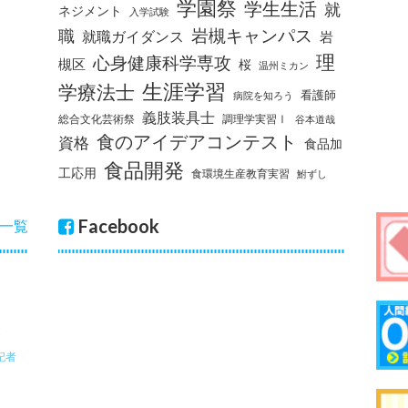
学園祭
学生生活
就
ネジメント
入学試験
岩槻キャンパス
職
就職ガイダンス
岩
理
心身健康科学専攻
槻区
桜
温州ミカン
生涯学習
学療法士
看護師
病院を知ろう
義肢装具士
総合文化芸術祭
調理学実習Ⅰ
谷本道哉
食のアイデアコンテスト
資格
食品加
食品開発
工応用
食環境生産教育実習
鮒ずし
Facebook
一覧
記者