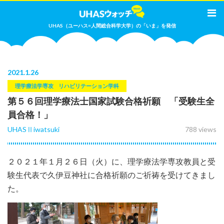
UHAS（ユーハス=人間総合科学大学）の「いま」を発信
2021
.
1.26
理学療法学専攻
リハビリテーション学科
第５６回理学療法士国家試験合格祈願 「受験生全
員合格！」
UHASⅡiwatsuki
788 views
２０２１年１月２６日（火）に、理学療法学専攻教員と受
験生代表で久伊豆神社に合格祈願のご祈祷を受けてきまし
た。