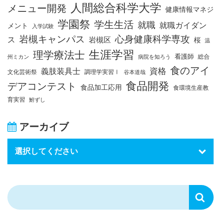
人間総合科学大学
メニュー開発
健康情報マネジ
学園祭
学生生活
就職
就職ガイダン
メント
入学試験
岩槻キャンパス
心身健康科学専攻
ス
岩槻区
桜
温
生涯学習
理学療法士
看護師
総合
州ミカン
病院を知ろう
食のアイ
資格
義肢装具士
文化芸術祭
調理学実習Ⅰ
谷本道哉
食品開発
デアコンテスト
食品加工応用
食環境生産教
育実習
鮒ずし
アーカイブ