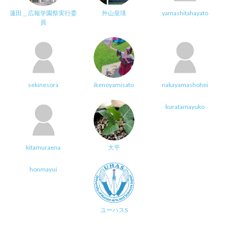
蓮田＿広報学園祭実行委
外山皇瑛
yamashitahayato
員
sekinesora
ikenoyamisato
nakayamashohei
kuratamayuko
kitamuraena
大平
honmayui
ユーハスS