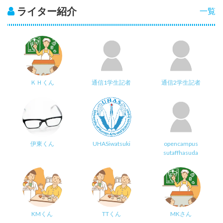
ライター紹介
一覧
ＫＨくん
通信1学生記者
通信2学生記者
伊東くん
UHASiwatsuki
opencampus
sutaffhasuda
KMくん
TTくん
MKさん