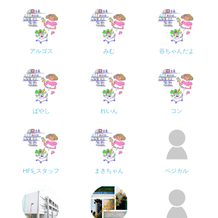
アルゴス
みむ
谷ちゃんだよ
ばやし
れいん
コン
HFS_スタッフ
まきちゃん
ベジカル