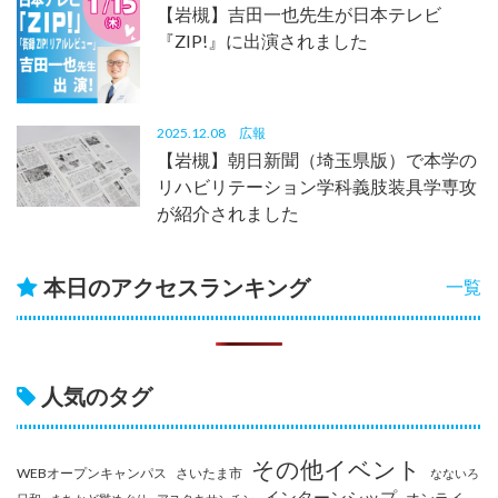
【岩槻】吉田一也先生が日本テレビ
『ZIP!』に出演されました
2025.12.08
広報
【岩槻】朝日新聞（埼玉県版）で本学の
リハビリテーション学科義肢装具学専攻
が紹介されました
本日のアクセスランキング
一覧
人気のタグ
その他イベント
WEBオープンキャンパス
さいたま市
なないろ
インターンシップ
オンライ