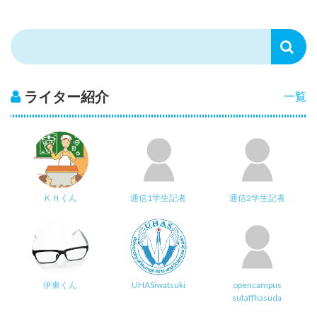
ライター紹介
一覧
ＫＨくん
通信1学生記者
通信2学生記者
伊東くん
UHASiwatsuki
opencampus
sutaffhasuda