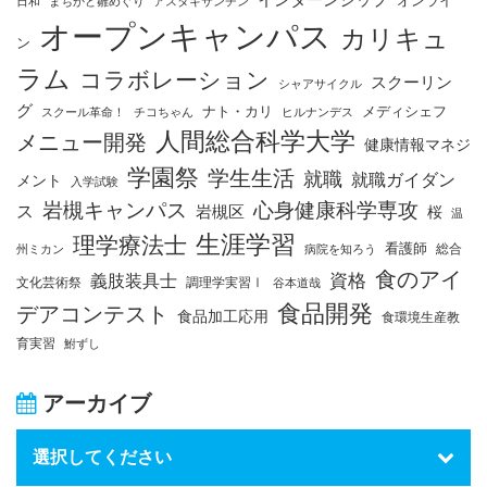
日和
まちかど雛めぐり
アスタキサンチン
オープンキャンパス
カリキュ
ン
ラム
コラボレーション
スクーリン
シャアサイクル
グ
ナト・カリ
メディシェフ
スクール革命！
チコちゃん
ヒルナンデス
人間総合科学大学
メニュー開発
健康情報マネジ
学園祭
学生生活
就職
就職ガイダン
メント
入学試験
岩槻キャンパス
心身健康科学専攻
ス
岩槻区
桜
温
生涯学習
理学療法士
看護師
総合
州ミカン
病院を知ろう
食のアイ
資格
義肢装具士
文化芸術祭
調理学実習Ⅰ
谷本道哉
食品開発
デアコンテスト
食品加工応用
食環境生産教
育実習
鮒ずし
アーカイブ