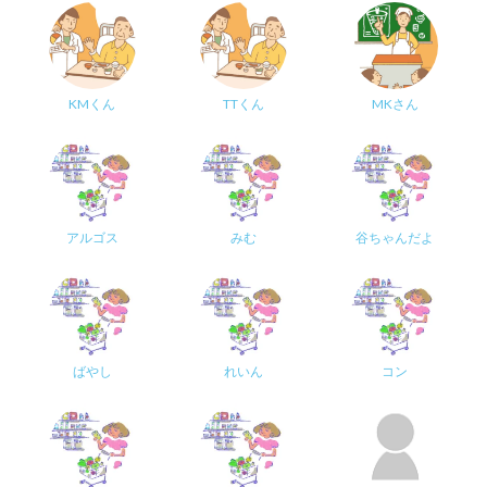
KMくん
TTくん
MKさん
アルゴス
みむ
谷ちゃんだよ
ばやし
れいん
コン