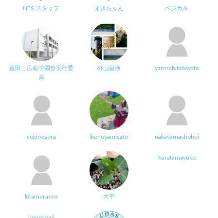
HFS_スタッフ
まきちゃん
ベジカル
蓮田＿広報学園祭実行委
外山皇瑛
yamashitahayato
員
sekinesora
ikenoyamisato
nakayamashohei
kuratamayuko
kitamuraena
大平
honmayui