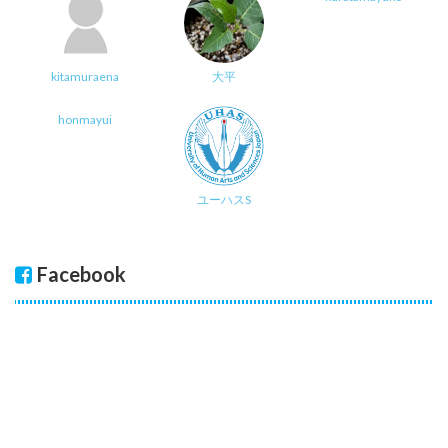
kitamuraena
大平
honmayui
ユーハスS
Facebook