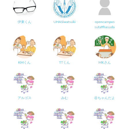
伊東くん
UHASiwatsuki
opencampus
sutaffhasuda
KMくん
TTくん
MKさん
アルゴス
みむ
谷ちゃんだよ