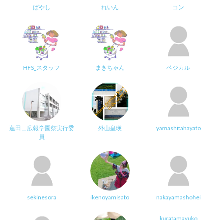
ばやし
れいん
コン
HFS_スタッフ
まきちゃん
ベジカル
蓮田＿広報学園祭実行委
外山皇瑛
yamashitahayato
員
sekinesora
ikenoyamisato
nakayamashohei
kuratamayuko