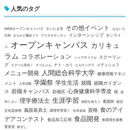
人気のタグ
その他イベント
WEBオープンキャンパス
さいたま市
なないろ
インターンシップ
オンライ
日和
まちかど雛めぐり
アスタキサンチン
オープンキャンパス
カリキュ
ン
ラム
コラボレーション
スクーリン
シャアサイクル
グ
ナト・カリ
メディシェフ
スクール革命！
チコちゃん
ヒルナンデス
人間総合科学大学
メニュー開発
健康情報マネジ
学園祭
学生生活
就職
就職ガイダン
メント
入学試験
岩槻キャンパス
心身健康科学専攻
ス
岩槻区
桜
温
生涯学習
理学療法士
看護師
総合
州ミカン
病院を知ろう
食のアイ
資格
義肢装具士
文化芸術祭
調理学実習Ⅰ
谷本道哉
食品開発
デアコンテスト
食品加工応用
食環境生産教
育実習
鮒ずし