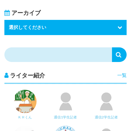
アーカイブ
ライター紹介
一覧
ＫＨくん
通信1学生記者
通信2学生記者