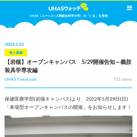
UHAS（ユーハス=人間総合科学大学）の「いま」を発信
2022
.
5.23
食と健康
【岩槻】オープンキャンパス 5/29開催告知～義肢
装具学専攻編
UHASⅡiwatsuki
731 views
保健医療学部(岩槻キャンパス)より、2022年5月29日(日)
「来場型オープンキャンパスの開催」をお知らせします！