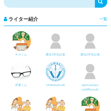
ライター紹介
一覧
ＫＨくん
通信1学生記者
通信2学生記者
伊東くん
UHASiwatsuki
opencampus
sutaffhasuda