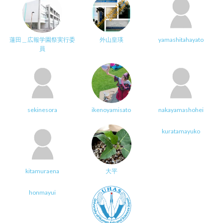
蓮田＿広報学園祭実行委
外山皇瑛
yamashitahayato
員
sekinesora
ikenoyamisato
nakayamashohei
kuratamayuko
kitamuraena
大平
honmayui