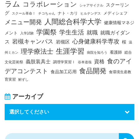
ラム
コラボレーション
スクーリン
シャアサイクル
グ
ナト・カリ
メディシェフ
スクール革命！
チコちゃん
ヒルナンデス
人間総合科学大学
メニュー開発
健康情報マネジ
学園祭
学生生活
就職
就職ガイダン
メント
入学試験
岩槻キャンパス
心身健康科学専攻
ス
岩槻区
桜
温
生涯学習
理学療法士
看護師
総合
州ミカン
病院を知ろう
食のアイ
資格
義肢装具士
文化芸術祭
調理学実習Ⅰ
谷本道哉
食品開発
デアコンテスト
食品加工応用
食環境生産教
育実習
鮒ずし
アーカイブ