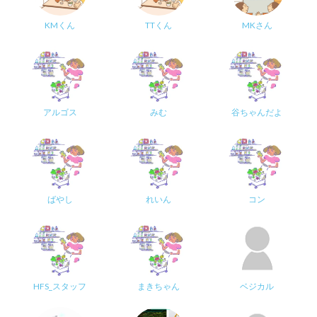
KMくん
TTくん
MKさん
アルゴス
みむ
谷ちゃんだよ
ばやし
れいん
コン
HFS_スタッフ
まきちゃん
ベジカル