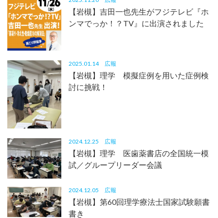
【岩槻】吉田一也先生がフジテレビ『ホ
ンマでっか！？TV』に出演されました
2025.01.14
広報
【岩槻】理学 模擬症例を用いた症例検
討に挑戦！
2024.12.25
広報
【岩槻】理学 医歯薬書店の全国統一模
試／グループリーダー会議
2024.12.05
広報
【岩槻】第60回理学療法士国家試験願書
書き