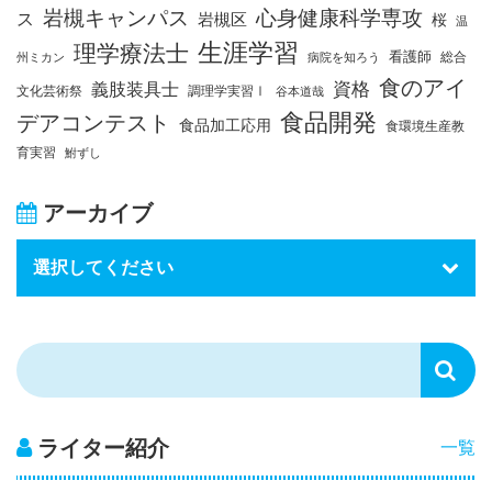
岩槻キャンパス
心身健康科学専攻
ス
岩槻区
桜
温
生涯学習
理学療法士
看護師
総合
州ミカン
病院を知ろう
食のアイ
資格
義肢装具士
文化芸術祭
調理学実習Ⅰ
谷本道哉
食品開発
デアコンテスト
食品加工応用
食環境生産教
育実習
鮒ずし
アーカイブ
ライター紹介
一覧