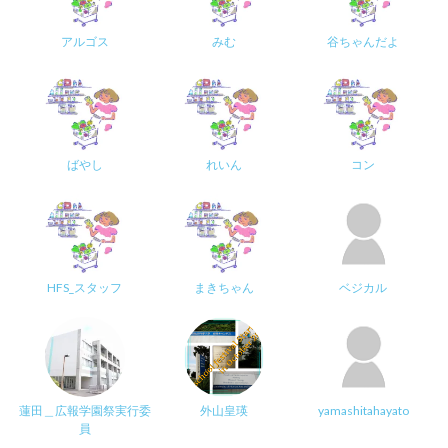
アルゴス
みむ
谷ちゃんだよ
ばやし
れいん
コン
HFS_スタッフ
まきちゃん
ベジカル
蓮田＿広報学園祭実行委
外山皇瑛
yamashitahayato
員