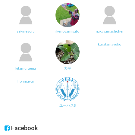
sekinesora
ikenoyamisato
nakayamashohei
kuratamayuko
kitamuraena
大平
honmayui
ユーハスS
Facebook