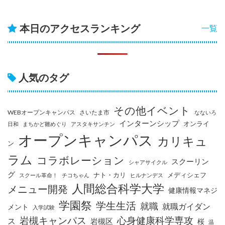
本日のアクセスランキング
一覧
人気のタグ
その他イベント
WEBオープンキャンパス
さいたま市
なないろ
インターンシップ
オンライ
日和
まちかど雛めぐり
アスタキサンチン
オープンキャンパス
カリキュ
ン
ラム
コラボレーション
スクーリン
シャアサイクル
グ
ナト・カリ
メディシェフ
スクール革命！
チコちゃん
ヒルナンデス
人間総合科学大学
メニュー開発
健康情報マネジ
学園祭
学生生活
就職
就職ガイダン
メント
入学試験
岩槻キャンパス
心身健康科学専攻
ス
岩槻区
桜
温