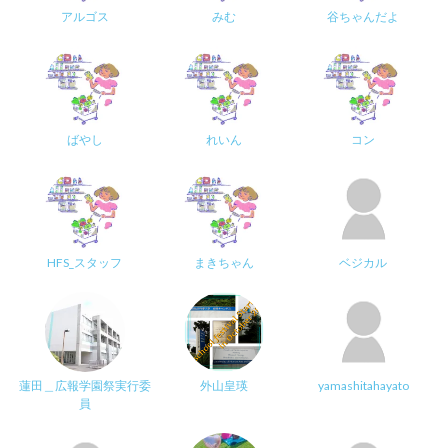
アルゴス
みむ
谷ちゃんだよ
ばやし
れいん
コン
HFS_スタッフ
まきちゃん
ベジカル
蓮田＿広報学園祭実行委
外山皇瑛
yamashitahayato
員