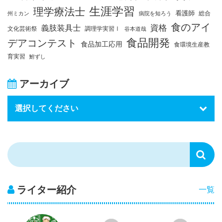
生涯学習
理学療法士
看護師
総合
州ミカン
病院を知ろう
食のアイ
資格
義肢装具士
文化芸術祭
調理学実習Ⅰ
谷本道哉
食品開発
デアコンテスト
食品加工応用
食環境生産教
育実習
鮒ずし
アーカイブ
ライター紹介
一覧