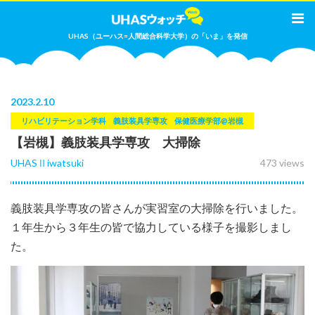
UHAS（ユーハス=人間総合科学大学）の「いま」を発信
2023
.
2.10
リハビリテーション学科
義肢装具学専攻
保健医療学部@岩槻
【岩槻】義肢装具学専攻 大掃除
UHASⅡiwatsuki
473 views
義肢装具学専攻の皆さんが実習室の大掃除を行いました。
１年生から３年生の皆で協力している様子を撮影しまし
た。