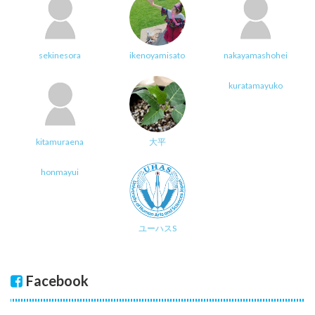
sekinesora
ikenoyamisato
nakayamashohei
kuratamayuko
kitamuraena
大平
honmayui
ユーハスS
Facebook