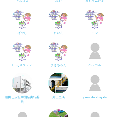
アルゴス
みむ
谷ちゃんだよ
ばやし
れいん
コン
HFS_スタッフ
まきちゃん
ベジカル
蓮田＿広報学園祭実行委
外山皇瑛
yamashitahayato
員