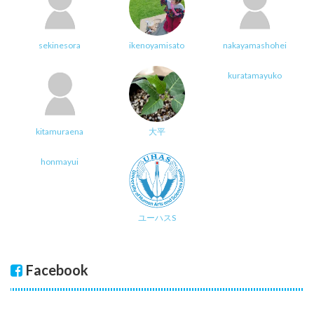
sekinesora
ikenoyamisato
nakayamashohei
kuratamayuko
kitamuraena
大平
honmayui
ユーハスS
Facebook