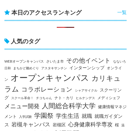
本日のアクセスランキング
一覧
人気のタグ
その他イベント
WEBオープンキャンパス
さいたま市
なないろ
インターンシップ
オンライ
日和
まちかど雛めぐり
アスタキサンチン
オープンキャンパス
カリキュ
ン
ラム
コラボレーション
スクーリン
シャアサイクル
グ
ナト・カリ
メディシェフ
スクール革命！
チコちゃん
ヒルナンデス
人間総合科学大学
メニュー開発
健康情報マネジ
学園祭
学生生活
就職
就職ガイダン
メント
入学試験
岩槻キャンパス
心身健康科学専攻
ス
岩槻区
桜
温