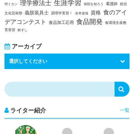
生涯学習
理学療法士
看護師
総合
州ミカン
病院を知ろう
食のアイ
資格
義肢装具士
文化芸術祭
調理学実習Ⅰ
谷本道哉
食品開発
デアコンテスト
食品加工応用
食環境生産教
育実習
鮒ずし
アーカイブ
ライター紹介
一覧