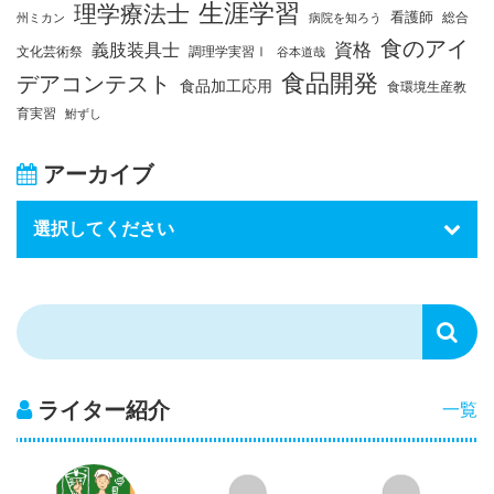
生涯学習
理学療法士
看護師
総合
州ミカン
病院を知ろう
食のアイ
資格
義肢装具士
文化芸術祭
調理学実習Ⅰ
谷本道哉
食品開発
デアコンテスト
食品加工応用
食環境生産教
育実習
鮒ずし
アーカイブ
ライター紹介
一覧