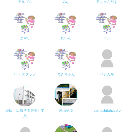
アルゴス
みむ
谷ちゃんだよ
ばやし
れいん
コン
HFS_スタッフ
まきちゃん
ベジカル
蓮田＿広報学園祭実行委
外山皇瑛
yamashitahayato
員