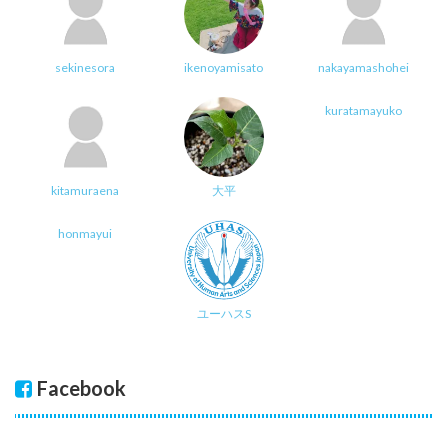
sekinesora
ikenoyamisato
nakayamashohei
kuratamayuko
kitamuraena
大平
honmayui
ユーハスS
Facebook