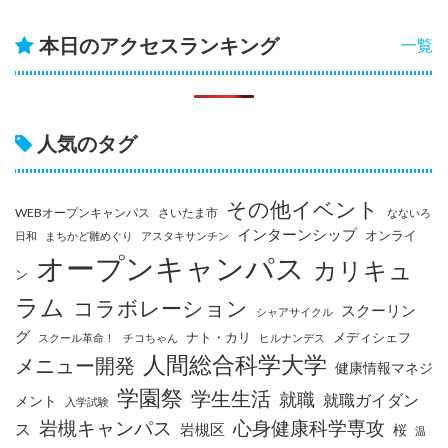
本日のアクセスランキング
一覧
人気のタグ
その他イベント
WEBオープンキャンパス
さいたま市
なないろ
インターンシップ
オンライ
日和
まちかど雛めぐり
アスタキサンチン
オープンキャンパス
カリキュ
ン
ラム
コラボレーション
スクーリン
シャアサイクル
グ
ナト・カリ
メディシェフ
スクール革命！
チコちゃん
ヒルナンデス
人間総合科学大学
メニュー開発
健康情報マネジ
学園祭
学生生活
就職
就職ガイダン
メント
入学試験
岩槻キャンパス
心身健康科学専攻
ス
岩槻区
桜
温