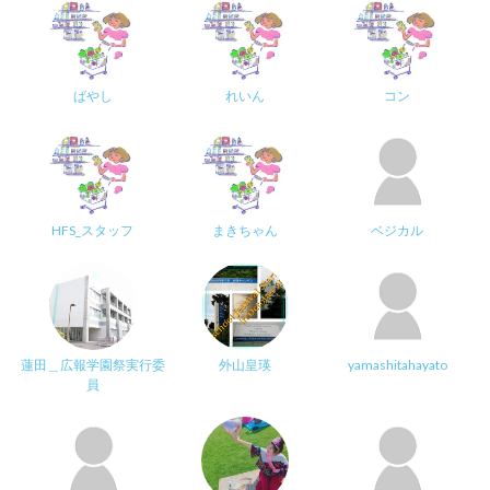
ばやし
れいん
コン
HFS_スタッフ
まきちゃん
ベジカル
蓮田＿広報学園祭実行委
外山皇瑛
yamashitahayato
員