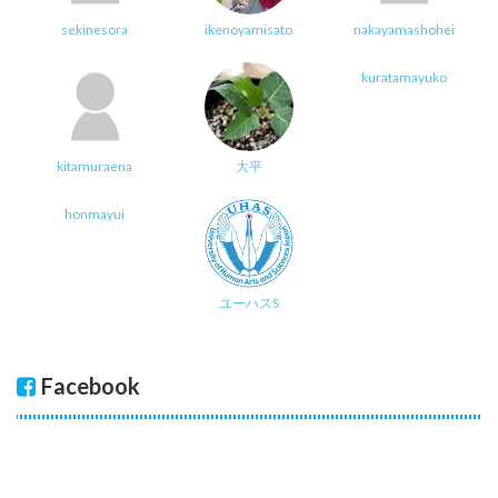
sekinesora
ikenoyamisato
nakayamashohei
kuratamayuko
kitamuraena
大平
honmayui
ユーハスS
Facebook