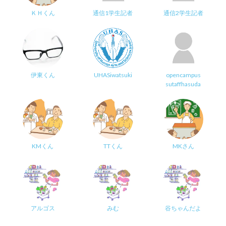
ＫＨくん
通信1学生記者
通信2学生記者
伊東くん
UHASiwatsuki
opencampus
sutaffhasuda
KMくん
TTくん
MKさん
アルゴス
みむ
谷ちゃんだよ