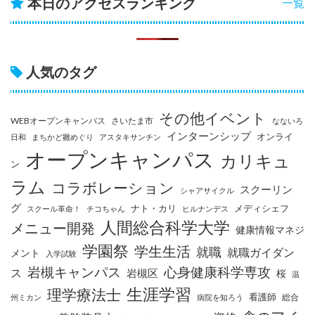
本日のアクセスランキング
一覧
人気のタグ
その他イベント
WEBオープンキャンパス
さいたま市
なないろ
インターンシップ
オンライ
日和
まちかど雛めぐり
アスタキサンチン
オープンキャンパス
カリキュ
ン
ラム
コラボレーション
スクーリン
シャアサイクル
グ
ナト・カリ
メディシェフ
スクール革命！
チコちゃん
ヒルナンデス
人間総合科学大学
メニュー開発
健康情報マネジ
学園祭
学生生活
就職
就職ガイダン
メント
入学試験
岩槻キャンパス
心身健康科学専攻
ス
岩槻区
桜
温
生涯学習
理学療法士
看護師
総合
州ミカン
病院を知ろう