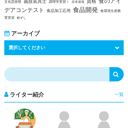
食のアイ
資格
義肢装具士
文化芸術祭
調理学実習Ⅰ
谷本道哉
食品開発
デアコンテスト
食品加工応用
食環境生産教
育実習
鮒ずし
アーカイブ
ライター紹介
一覧