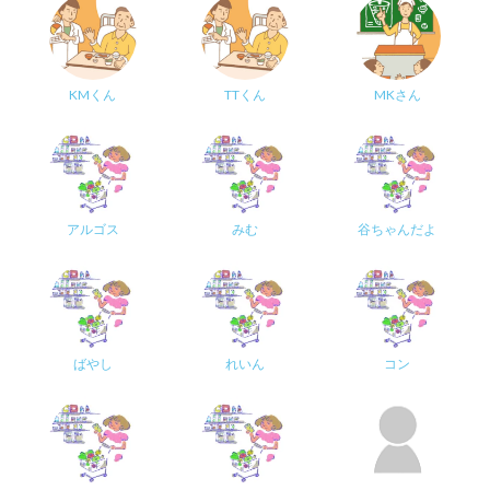
KMくん
TTくん
MKさん
アルゴス
みむ
谷ちゃんだよ
ばやし
れいん
コン