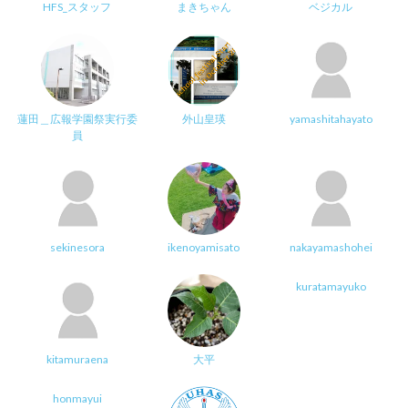
HFS_スタッフ
まきちゃん
ベジカル
蓮田＿広報学園祭実行委
外山皇瑛
yamashitahayato
員
sekinesora
ikenoyamisato
nakayamashohei
kuratamayuko
kitamuraena
大平
honmayui