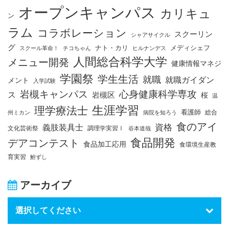
オープンキャンパス
カリキュ
ン
ラム
コラボレーション
スクーリン
シャアサイクル
グ
ナト・カリ
メディシェフ
スクール革命！
チコちゃん
ヒルナンデス
人間総合科学大学
メニュー開発
健康情報マネジ
学園祭
学生生活
就職
就職ガイダン
メント
入学試験
岩槻キャンパス
心身健康科学専攻
ス
岩槻区
桜
温
生涯学習
理学療法士
看護師
総合
州ミカン
病院を知ろう
食のアイ
資格
義肢装具士
文化芸術祭
調理学実習Ⅰ
谷本道哉
食品開発
デアコンテスト
食品加工応用
食環境生産教
育実習
鮒ずし
アーカイブ