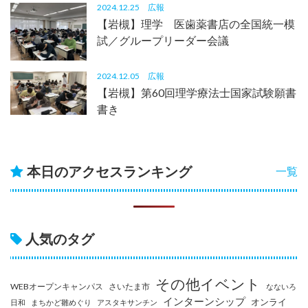
2024.12.25
広報
【岩槻】理学 医歯薬書店の全国統一模
試／グループリーダー会議
2024.12.05
広報
【岩槻】第60回理学療法士国家試験願書
書き
本日のアクセスランキング
一覧
人気のタグ
その他イベント
WEBオープンキャンパス
さいたま市
なないろ
インターンシップ
オンライ
日和
まちかど雛めぐり
アスタキサンチン