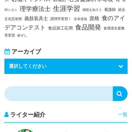
生涯学習
理学療法士
看護師
総合
州ミカン
病院を知ろう
食のアイ
資格
義肢装具士
文化芸術祭
調理学実習Ⅰ
谷本道哉
食品開発
デアコンテスト
食品加工応用
食環境生産教
育実習
鮒ずし
アーカイブ
ライター紹介
一覧