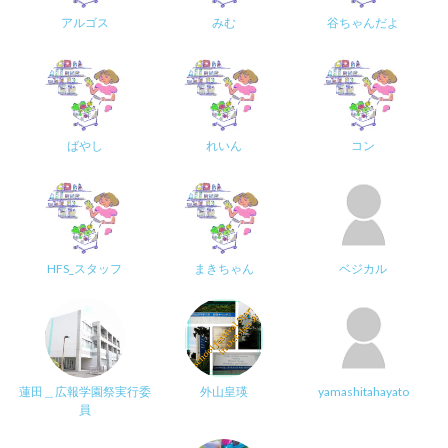
アルゴス
みむ
谷ちゃんだよ
ばやし
れいん
コン
HFS_スタッフ
まきちゃん
ベジカル
蓮田＿広報学園祭実行委
外山皇瑛
yamashitahayato
員