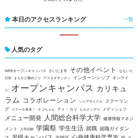
本日のアクセスランキング
一覧
人気のタグ
その他イベント
WEBオープンキャンパス
さいたま市
なないろ
インターンシップ
オンライ
日和
まちかど雛めぐり
アスタキサンチン
オープンキャンパス
カリキュ
ン
ラム
コラボレーション
スクーリン
シャアサイクル
グ
ナト・カリ
メディシェフ
スクール革命！
チコちゃん
ヒルナンデス
人間総合科学大学
メニュー開発
健康情報マネジ
学園祭
学生生活
就職
就職ガイダン
メント
入学試験
岩槻キャンパス
心身健康科学専攻
ス
岩槻区
桜
温