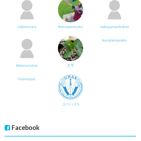
sekinesora
ikenoyamisato
nakayamashohei
kuratamayuko
kitamuraena
大平
honmayui
ユーハスS
Facebook