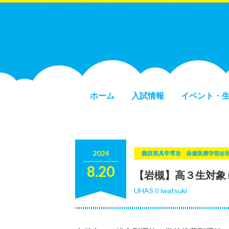
ホーム
入試情報
イベント・
2024
義肢装具学専攻
保健医療学部@
8.20
【岩槻】高３生対象
UHASⅡiwatsuki