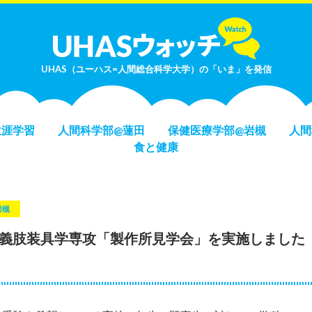
UHAS（ユーハス=人間総合科学大学）の「いま」を発信
生涯学習
人間科学部@蓮田
保健医療学部@岩槻
人間
食と健康
岩槻
 義肢装具学専攻「製作所見学会」を実施しました