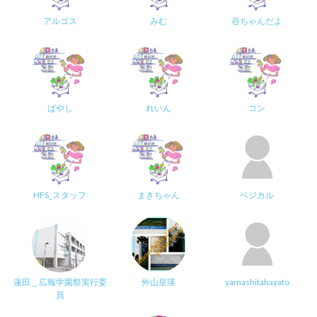
アルゴス
みむ
谷ちゃんだよ
ばやし
れいん
コン
HFS_スタッフ
まきちゃん
ベジカル
蓮田＿広報学園祭実行委
外山皇瑛
yamashitahayato
員