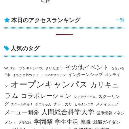
らせ
本日のアクセスランキング
一覧
人気のタグ
その他イベント
WEBオープンキャンパス
さいたま市
なないろ
インターンシップ
オンライ
日和
まちかど雛めぐり
アスタキサンチン
オープンキャンパス
カリキュ
ン
ラム
コラボレーション
スクーリン
シャアサイクル
グ
ナト・カリ
メディシェフ
スクール革命！
チコちゃん
ヒルナンデス
人間総合科学大学
メニュー開発
健康情報マネジ
学園祭
学生生活
就職
就職ガイダン
メント
入学試験