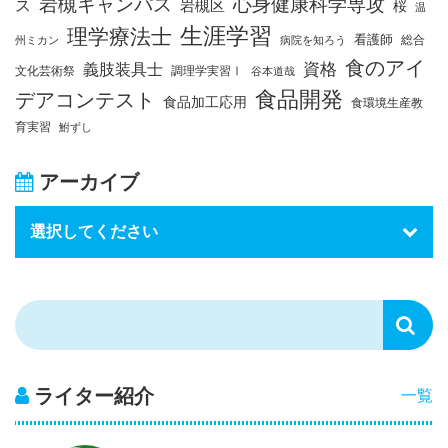
岩槻キャンパス
心身健康科学専攻
ス
岩槻区
桜
温
生涯学習
理学療法士
看護師
総合
州ミカン
病院を知ろう
食のアイ
資格
義肢装具士
文化芸術祭
調理学実習Ⅰ
谷本道哉
食品開発
デアコンテスト
食品加工応用
食環境生産教
育実習
鮒ずし
アーカイブ
ライター紹介
一覧