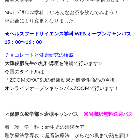
ﾍﾙｽﾌｰﾄﾞｻｲｴﾝｽ学科 ：いろんなお茶を飲んでみよう！
※都合により変更となりました。
★ヘルスフードサイエンス学科 WEB オープンキャンパス
15：00〜16：00
チョコレートと健康研究の権威
大澤俊彦先生
の無料講座を連続で行います
✨
今回のタイトルは
「ZOOM:OYATSUの健康効果と機能性商品の今後」
オンラインオープンキャンパスZOOMで行います！
＜保健医療学部＞岩槻キャンパス
※岩槻駅無料送迎バス
看 護 学 科 ：新生児の清潔ケア
理学療法学専攻 ：超音波療法 からだの奥まで熱を届け