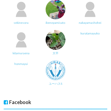
sekinesora
ikenoyamisato
nakayamashohei
kuratamayuko
kitamuraena
大平
honmayui
ユーハスS
Facebook