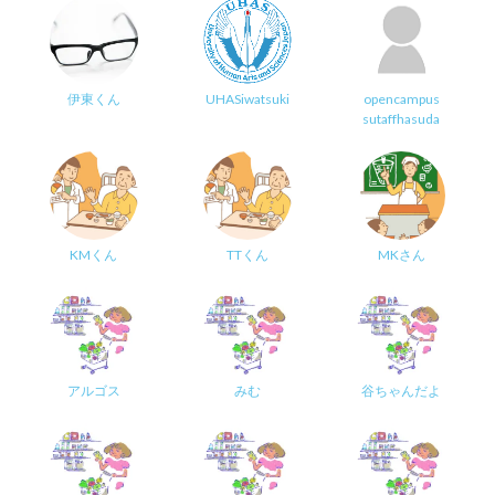
伊東くん
UHASiwatsuki
opencampus
sutaffhasuda
KMくん
TTくん
MKさん
アルゴス
みむ
谷ちゃんだよ