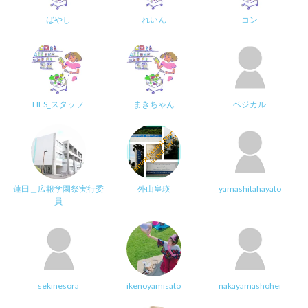
ばやし
れいん
コン
HFS_スタッフ
まきちゃん
ベジカル
蓮田＿広報学園祭実行委
外山皇瑛
yamashitahayato
員
sekinesora
ikenoyamisato
nakayamashohei