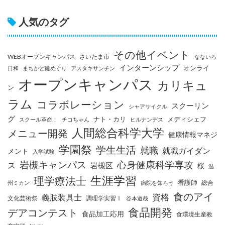
人気のタグ
その他イベント
WEBオープンキャンパス
さいたま市
なないろ
インターンシップ
オンライ
日和
まちかど雛めぐり
アスタキサンチン
オープンキャンパス
カリキュ
ン
ラム
コラボレーション
スクーリン
シャアサイクル
グ
ナト・カリ
メディシェフ
スクール革命！
チコちゃん
ヒルナンデス
人間総合科学大学
メニュー開発
健康情報マネジ
学園祭
学生生活
就職
就職ガイダン
メント
入学試験
岩槻キャンパス
心身健康科学専攻
ス
岩槻区
桜
温
生涯学習
理学療法士
看護師
総合
州ミカン
病院を知ろう
食のアイ
資格
義肢装具士
文化芸術祭
調理学実習Ⅰ
谷本道哉
食品開発
デアコンテスト
食品加工応用
食環境生産教