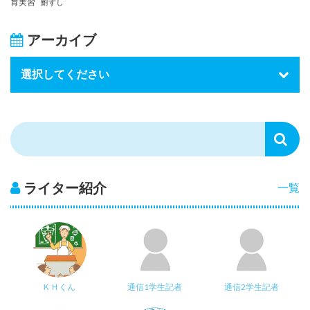
育実習
鮒ずし
アーカイブ
ライター紹介
一覧
ＫＨくん
通信1学生記者
通信2学生記者