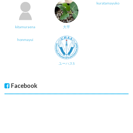
kuratamayuko
kitamuraena
大平
honmayui
ユーハスS
Facebook