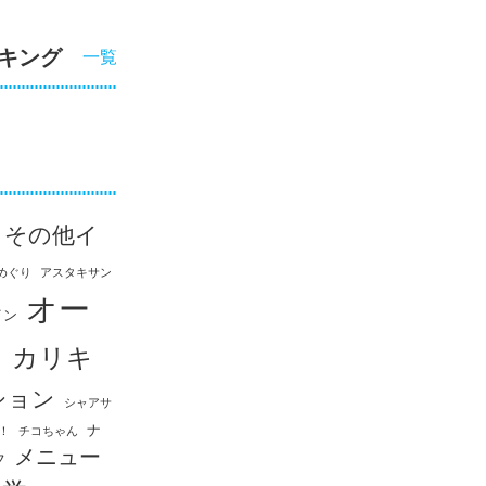
キング
一覧
その他イ
めぐり
アスタキサン
オー
イン
ス
カリキ
ション
シャアサ
ナ
！
チコちゃん
メニュー
フ