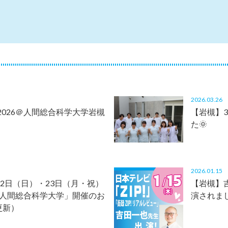
2026.03.2
026＠人間総合科学大学岩槻
【岩槻】
た🌞
2026.01.1
22日（日）・23日（月・祝）
【岩槻】
＠人間総合科学大学」開催のお
演されま
7更新）