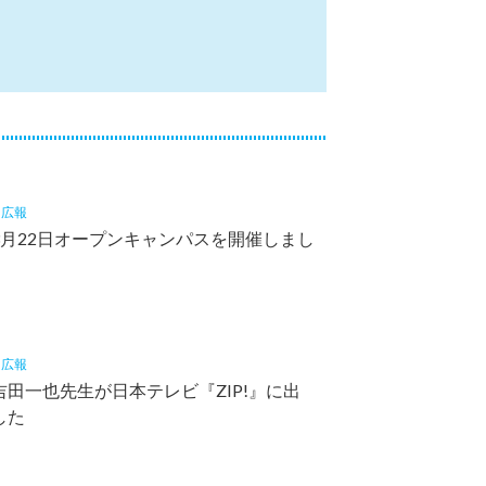
6
広報
3月22日オープンキャンパスを開催しまし
5
広報
吉田一也先生が日本テレビ『ZIP!』に出
した