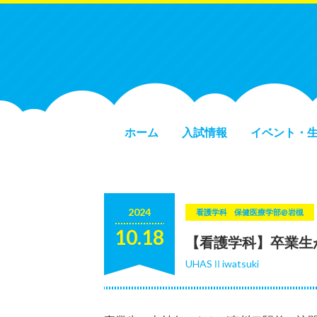
ホーム
入試情報
イベント・
2024
看護学科
保健医療学部@岩槻
10.18
【看護学科】卒業生
UHASⅡiwatsuki