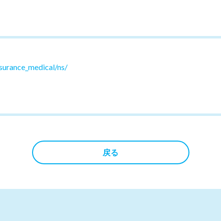
surance_medical/ns/
戻る