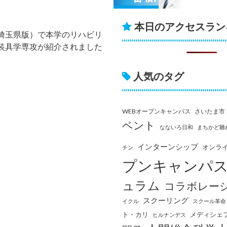
本日のアクセスラン
埼玉県版）で本学のリハビリ
装具学専攻が紹介されました
人気のタグ
WEBオープンキャンパス
さいたま市
ベント
なないろ日和
まちかど雛
インターンシップ
オンラ
チン
プンキャンパ
ュラム
コラボレー
スクーリング
イクル
スクール革命
ト・カリ
メディシェ
ヒルナンデス