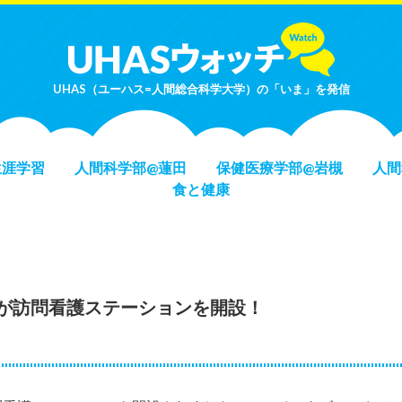
UHAS（ユーハス=人間総合科学大学）の「いま」を発信
生涯学習
人間科学部@蓮田
保健医療学部@岩槻
人間
食と健康
が訪問看護ステーションを開設！