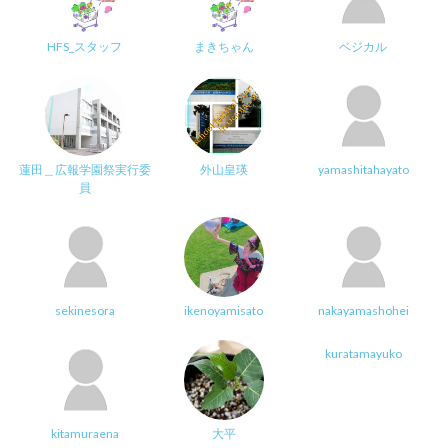
HFS_スタッフ
まきちゃん
ベジカル
蓮田＿広報学園祭実行委
外山皇瑛
yamashitahayato
員
sekinesora
ikenoyamisato
nakayamashohei
kuratamayuko
kitamuraena
大平