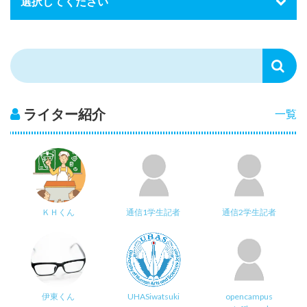
ライター紹介
一覧
ＫＨくん
通信1学生記者
通信2学生記者
伊東くん
UHASiwatsuki
opencampus