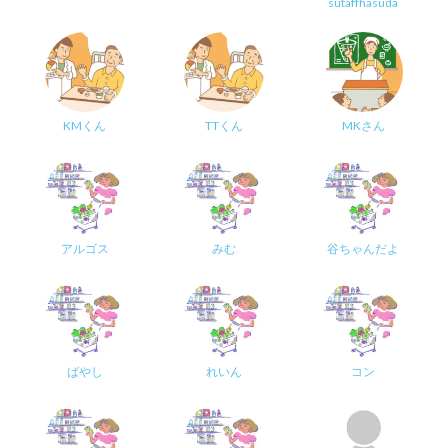
sutaffhasuda
KMくん
TTくん
MKさん
アルゴス
みむ
谷ちゃんだよ
ばやし
れいん
コン