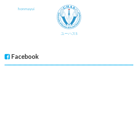
honmayui
ユーハスS
Facebook