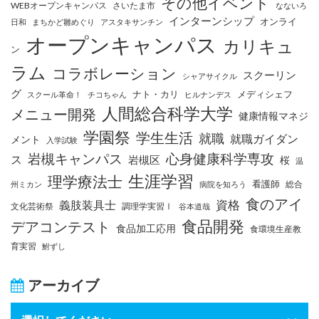
その他イベント
WEBオープンキャンパス
さいたま市
なないろ
インターンシップ
オンライ
日和
まちかど雛めぐり
アスタキサンチン
オープンキャンパス
カリキュ
ン
ラム
コラボレーション
スクーリン
シャアサイクル
グ
ナト・カリ
メディシェフ
スクール革命！
チコちゃん
ヒルナンデス
人間総合科学大学
メニュー開発
健康情報マネジ
学園祭
学生生活
就職
就職ガイダン
メント
入学試験
岩槻キャンパス
心身健康科学専攻
ス
岩槻区
桜
温
生涯学習
理学療法士
看護師
総合
州ミカン
病院を知ろう
食のアイ
資格
義肢装具士
文化芸術祭
調理学実習Ⅰ
谷本道哉
食品開発
デアコンテスト
食品加工応用
食環境生産教
育実習
鮒ずし
アーカイブ