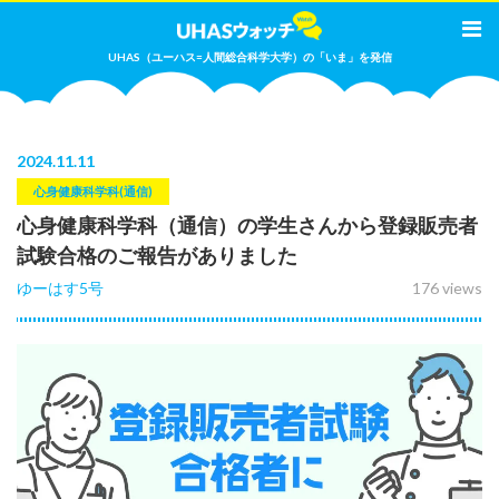
UHAS（ユーハス=人間総合科学大学）の「いま」を発信
2024
.
11.11
心身健康科学科(通信)
心身健康科学科（通信）の学生さんから登録販売者
試験合格のご報告がありました
ゆーはす5号
176 views