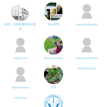
蓮田＿広報学園祭実行委
外山皇瑛
yamashitahayato
員
sekinesora
ikenoyamisato
nakayamashohei
kuratamayuko
kitamuraena
大平
honmayui