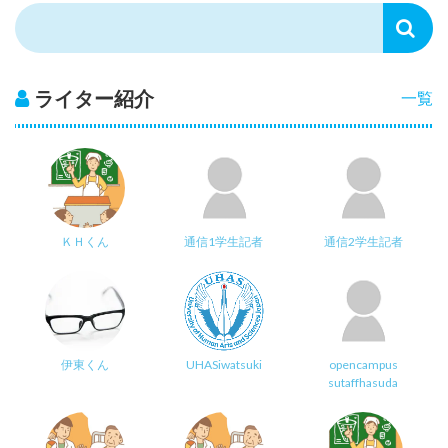
ライター紹介
一覧
ＫＨくん
通信1学生記者
通信2学生記者
伊東くん
UHASiwatsuki
opencampus
sutaffhasuda