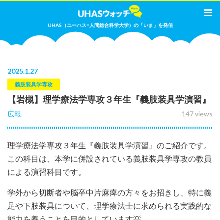
UHAS（ユーハス=人間総合科学大学）の「いま」を発信
2025
.
1.27
義肢装具学専攻
【岩槻】理学療法学専攻３年生『義肢装具学演習』
広報
147 views
理学療法学専攻３年生『義肢装具学演習』のご紹介です。
この科目は、本学に併設されている義肢装具学専攻の教員
による演習科目です。
学外から切断者や脳卒中片麻痺の方々をお招きし、特に義
足や下肢装具について、理学療法士に求められる実践的な
能力を養うことを目的としています💡