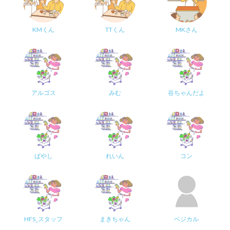
KMくん
TTくん
MKさん
アルゴス
みむ
谷ちゃんだよ
ばやし
れいん
コン
HFS_スタッフ
まきちゃん
ベジカル