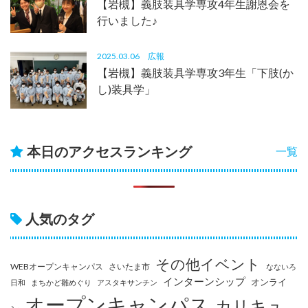
【岩槻】義肢装具学専攻4年生謝恩会を
行いました♪
2025.03.06
広報
【岩槻】義肢装具学専攻3年生「下肢(か
し)装具学」
本日のアクセスランキング
一覧
人気のタグ
その他イベント
WEBオープンキャンパス
さいたま市
なないろ
インターンシップ
オンライ
日和
まちかど雛めぐり
アスタキサンチン
オープンキャンパス
カリキュ