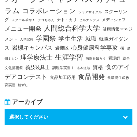
ン
ラム
コラボレーション
スクーリン
シャアサイクル
グ
ナト・カリ
メディシェフ
スクール革命！
チコちゃん
ヒルナンデス
人間総合科学大学
メニュー開発
健康情報マネジ
学園祭
学生生活
就職
就職ガイダン
メント
入学試験
岩槻キャンパス
心身健康科学専攻
ス
岩槻区
桜
温
生涯学習
理学療法士
看護師
総合
州ミカン
病院を知ろう
食のアイ
資格
義肢装具士
文化芸術祭
調理学実習Ⅰ
谷本道哉
食品開発
デアコンテスト
食品加工応用
食環境生産教
育実習
鮒ずし
アーカイブ