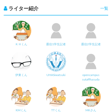
ライター紹介
一覧
ＫＨくん
通信1学生記者
通信2学生記者
伊東くん
UHASiwatsuki
opencampus
sutaffhasuda
KMくん
TTくん
MKさん