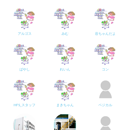
アルゴス
みむ
谷ちゃんだよ
ばやし
れいん
コン
HFS_スタッフ
まきちゃん
ベジカル