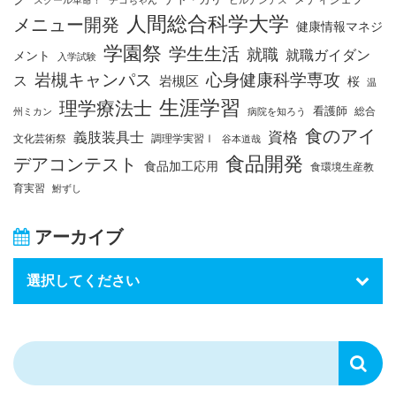
人間総合科学大学
メニュー開発
健康情報マネジ
学園祭
学生生活
就職
就職ガイダン
メント
入学試験
岩槻キャンパス
心身健康科学専攻
ス
岩槻区
桜
温
生涯学習
理学療法士
看護師
総合
州ミカン
病院を知ろう
食のアイ
資格
義肢装具士
文化芸術祭
調理学実習Ⅰ
谷本道哉
食品開発
デアコンテスト
食品加工応用
食環境生産教
育実習
鮒ずし
アーカイブ