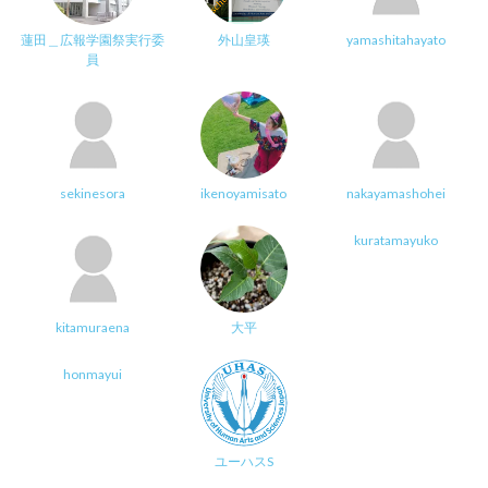
蓮田＿広報学園祭実行委
外山皇瑛
yamashitahayato
員
sekinesora
ikenoyamisato
nakayamashohei
kuratamayuko
kitamuraena
大平
honmayui
ユーハスS