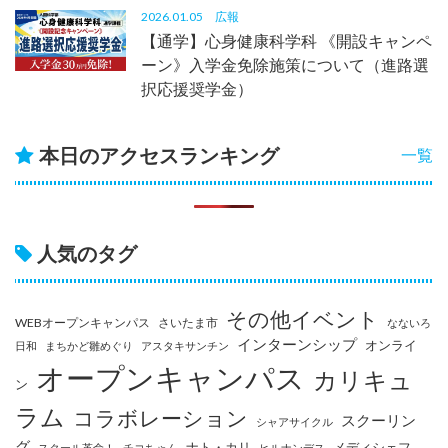
2026.01.05
広報
【通学】心身健康科学科 《開設キャンペ
ーン》入学金免除施策について（進路選
択応援奨学金）
本日のアクセスランキング
一覧
人気のタグ
その他イベント
WEBオープンキャンパス
さいたま市
なないろ
インターンシップ
オンライ
日和
まちかど雛めぐり
アスタキサンチン
オープンキャンパス
カリキュ
ン
ラム
コラボレーション
スクーリン
シャアサイクル
グ
ナト・カリ
メディシェフ
スクール革命！
チコちゃん
ヒルナンデス