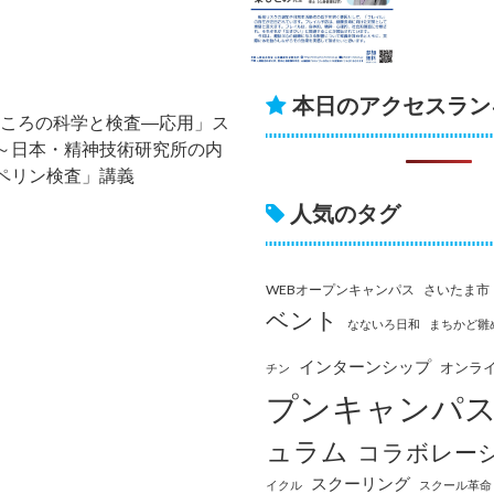
本日のアクセスラン
こころの科学と検査―応用」ス
～日本・精神技術研究所の内
ペリン検査」講義
人気のタグ
WEBオープンキャンパス
さいたま市
ベント
なないろ日和
まちかど雛
インターンシップ
オンラ
チン
プンキャンパ
ュラム
コラボレー
スクーリング
イクル
スクール革命