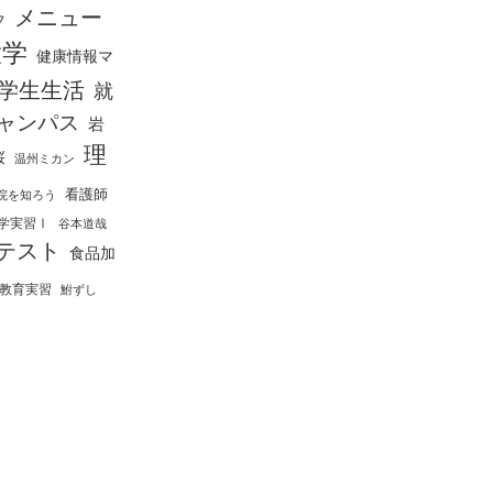
メニュー
フ
大学
健康情報マ
学生生活
就
ャンパス
岩
理
桜
温州ミカン
看護師
院を知ろう
学実習Ⅰ
谷本道哉
テスト
食品加
教育実習
鮒ずし