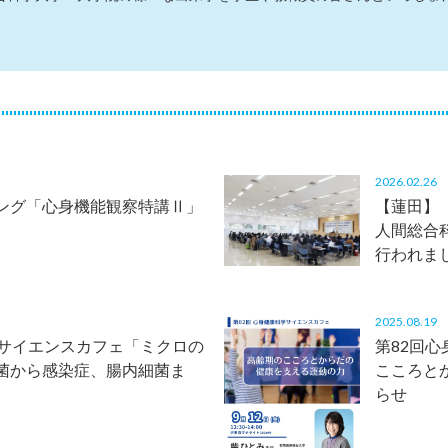
2026.02.2
ング「心身機能観察特講Ⅱ」
【蓮田】
人間総合
行われま
2025.08.1
学サイエンスカフェ「ミクロの
第82回
菌から感染症、腸内細菌ま
こころと
らせ