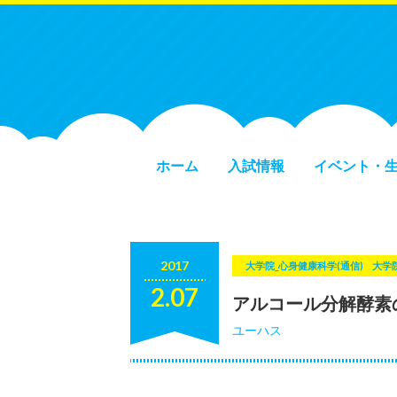
ホーム
入試情報
イベント・
2017
大学院_心身健康科学(通信)
大学
2.07
アルコール分解酵素
ユーハス