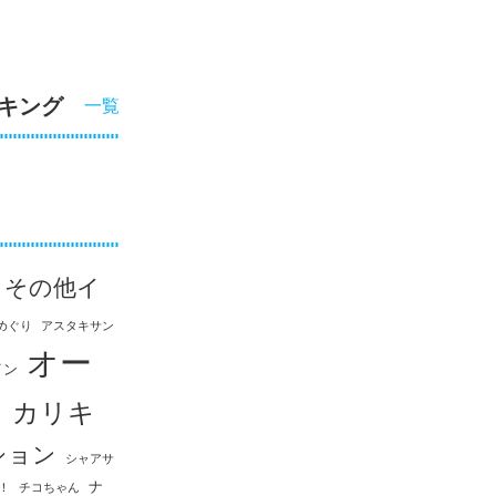
キング
一覧
その他イ
めぐり
アスタキサン
オー
イン
ス
カリキ
ション
シャアサ
ナ
！
チコちゃん