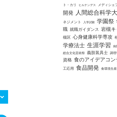
ト・カリ
メディシェ
ヒルナンデス
人間総合科学
開発
学園祭
ネジメント
入学試験
岩槻キ
職
就職ガイダンス
心身健康科学専攻
槻区
生涯学習
学療法士
病
義肢装具士
総合文化芸術祭
調理
食のアイデアコン
資格
食品開発
工応用
食環境生産