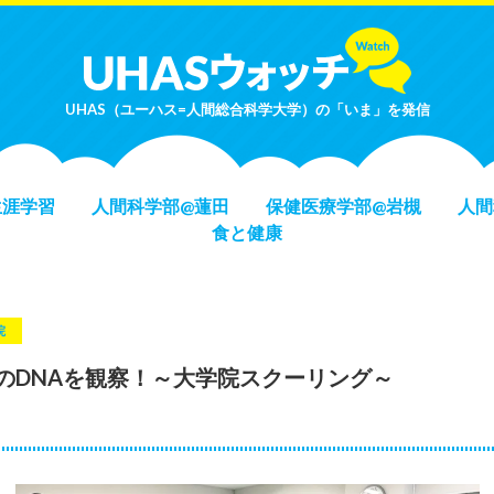
UHAS（ユーハス=人間総合科学大学）の「いま」を発信
生涯学習
人間科学部@蓮田
保健医療学部@岩槻
人間
食と健康
院
のDNAを観察！～大学院スクーリング～