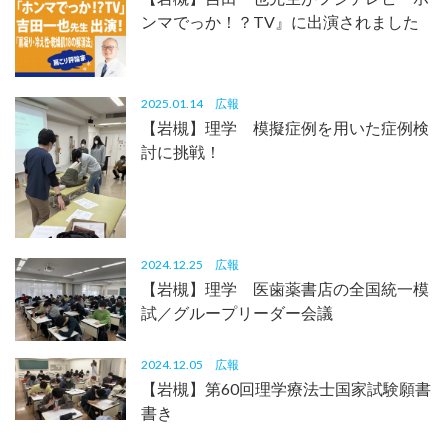
ンマでっか！？TV』に出演されました
2025.01.14
広報
【岩槻】理学 模擬症例を用いた症例検
討に挑戦！
2024.12.25
広報
【岩槻】理学 医歯薬書店の全国統一模
試／グループリーダー会議
2024.12.05
広報
【岩槻】第60回理学療法士国家試験願書
書き