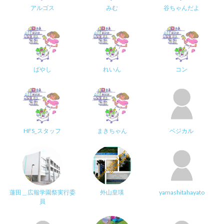
アルゴス
みむ
谷ちゃんだよ
ばやし
れいん
コン
HFS_スタッフ
まきちゃん
ベジカル
蓮田＿広報学園祭実行委
外山皇瑛
yamashitahayato
員