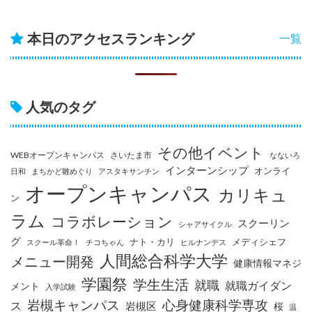
本日のアクセスランキング
一覧
人気のタグ
その他イベント
WEBオープンキャンパス
さいたま市
なないろ
インターンシップ
オンライ
日和
まちかど雛めぐり
アスタキサンチン
オープンキャンパス
カリキュ
ン
ラム
コラボレーション
スクーリン
シャアサイクル
グ
ナト・カリ
メディシェフ
スクール革命！
チコちゃん
ヒルナンデス
人間総合科学大学
メニュー開発
健康情報マネジ
学園祭
学生生活
就職
就職ガイダン
メント
入学試験
岩槻キャンパス
心身健康科学専攻
ス
岩槻区
桜
温