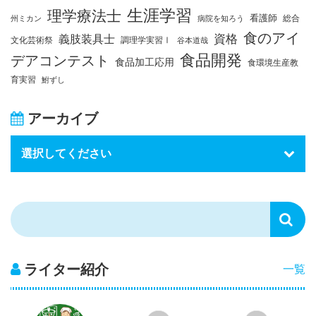
生涯学習
理学療法士
看護師
総合
州ミカン
病院を知ろう
食のアイ
資格
義肢装具士
文化芸術祭
調理学実習Ⅰ
谷本道哉
食品開発
デアコンテスト
食品加工応用
食環境生産教
育実習
鮒ずし
アーカイブ
ライター紹介
一覧