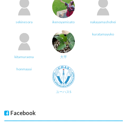
sekinesora
ikenoyamisato
nakayamashohei
kuratamayuko
kitamuraena
大平
honmayui
ユーハスS
Facebook