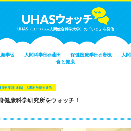
UHAS（ユーハス=人間総合科学大学）の「いま」を発信
生涯学習
人間科学部@蓮田
保健医療学部@岩槻
人間
食と健康
健康科学科(通信)
人間科学部＠通信
身健康科学研究所をウォッチ！