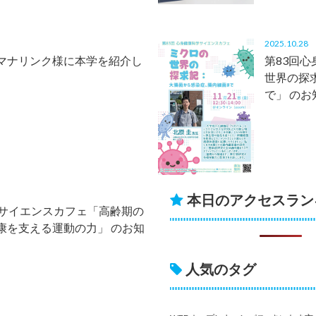
2025.10.2
マナリンク様に本学を紹介し
第83回
世界の探
で」 のお
本日のアクセスラン
学サイエンスカフェ「高齢期の
康を支える運動の力」 のお知
人気のタグ