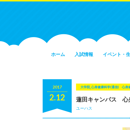
ホーム
入試情報
イベント・
2017
大学院_心身健康科学(通信)
心身
2.12
蓮田キャンパス 心
ユーハス