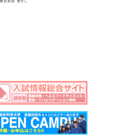
教育実習
鮒ずし