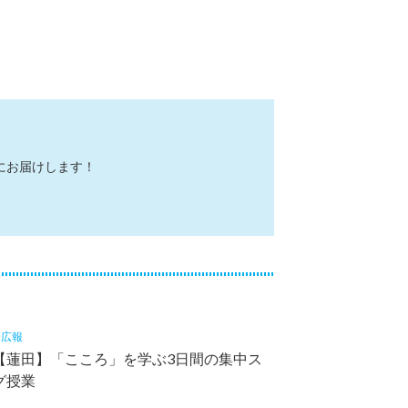
にお届けします！
9
広報
【蓮田】「こころ」を学ぶ3日間の集中ス
グ授業