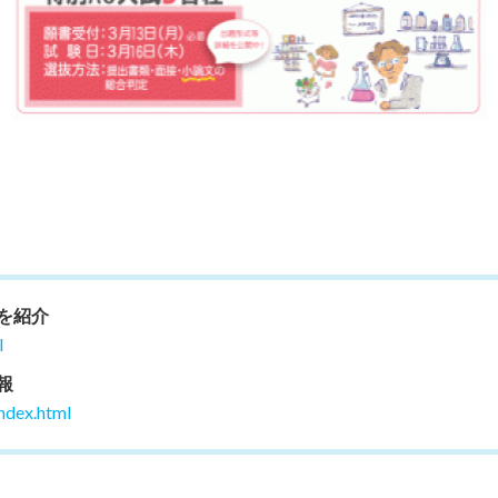
を紹介
l
報
ndex.html