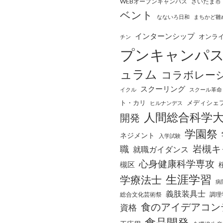
WEBオープンキャンパス
さいたま市
ベント
なないろ日和
まちかど雛
インターンシップ
オンラ
チン
プンキャンパ
ュラム
コラボレー
スクーリング
イクル
スクール革命
ト・カリ
メディシェ
ヒルナンデス
人間総合科学
開発
学園祭
ネジメント
入学試験
岩槻キ
職
就職ガイダンス
心身健康科学専攻
槻区
生涯学習
学療法士
病
義肢装具士
総合文化芸術祭
調理
食のアイデアコン
資格
食品開発