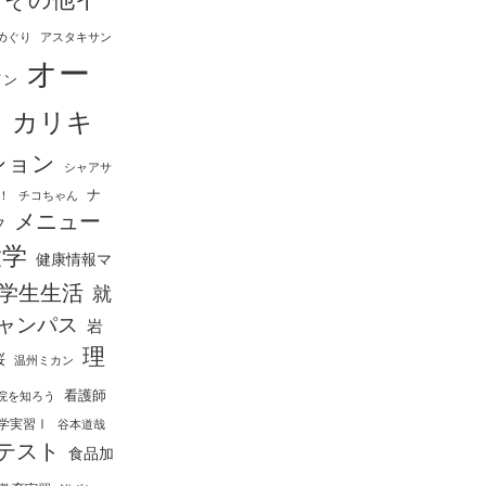
めぐり
アスタキサン
オー
イン
ス
カリキ
ション
シャアサ
ナ
！
チコちゃん
メニュー
フ
大学
健康情報マ
学生生活
就
ャンパス
岩
理
桜
温州ミカン
看護師
院を知ろう
学実習Ⅰ
谷本道哉
テスト
食品加