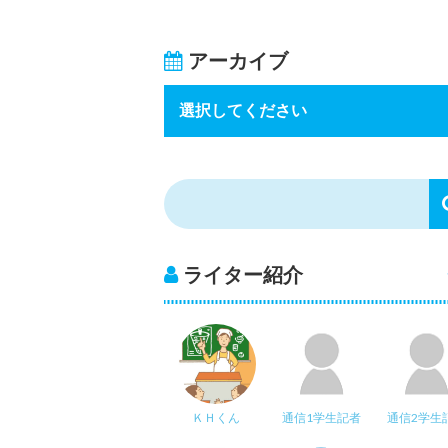
アーカイブ
ライター紹介
ＫＨくん
通信1学生記者
通信2学生