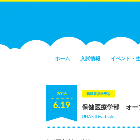
ホーム
入試情報
イベント・
2018
義肢装具学専攻
6.19
保健医療学部 オー
UHASⅡiwatsuki