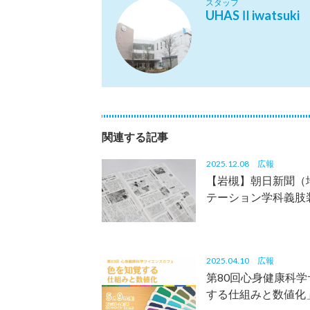
スタッフ
UHASⅡiwatsuki
関連する記事
2025.12.08
広報
【岩槻】朝日新聞（
テーション学科義肢
2025.04.10
広報
第80回心身健康科
する仕組みと数値化