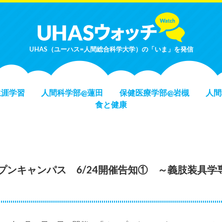
UHAS（ユーハス=人間総合科学大学）の「いま」を発信
生涯学習
人間科学部@蓮田
保健医療学部@岩槻
人間
食と健康
プンキャンパス 6/24開催告知① ～義肢装具学