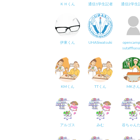
ＫＨくん
通信1学生記者
通信2学生
伊東くん
UHASiwatsuki
opencamp
sutaffhas
KMくん
TTくん
MKさん
アルゴス
みむ
谷ちゃん