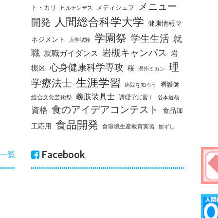
メニュー
ト・カリ
メディシェフ
ヒルナンデス
人間総合科学大学
開発
健康情報マ
学園祭
学生生活
就
ネジメント
入学試験
岩槻キャンパス
職
就職ガイダンス
岩
理
心身健康科学専攻
槻区
桜
温州ミカン
生涯学習
学療法士
看護師
病院を知ろう
義肢装具士
総合文化芸術祭
調理学実習Ⅰ
谷本道哉
食のアイデアコンテスト
資格
食品加
食品開発
工応用
食環境生産教育実習
鮒ずし
Facebook
一覧