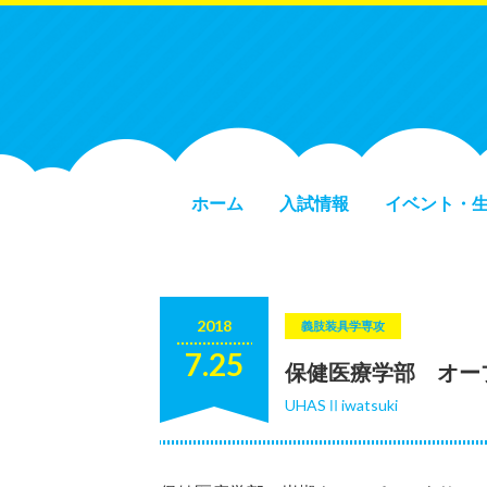
ホーム
入試情報
イベント・
2018
義肢装具学専攻
7.25
保健医療学部 オー
UHASⅡiwatsuki