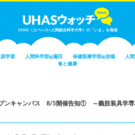
UHAS（ユーハス=人間総合科学大学）の「いま」を発信
生涯学習
人間科学部@蓮田
保健医療学部@岩槻
人間
食と健康
プンキャンパス 8/5開催告知① ～義肢装具学専