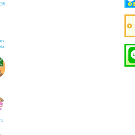
記者
us
uda
だよ