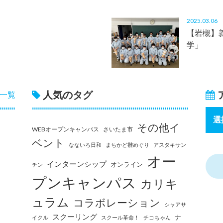
2025.03.0
【岩槻】
学」
人気のタグ
一覧
その他イ
WEBオープンキャンパス
さいたま市
ベント
なないろ日和
まちかど雛めぐり
アスタキサン
オー
インターンシップ
オンライン
チン
プンキャンパス
カリキ
ュラム
コラボレーション
シャアサ
スクーリング
ナ
イクル
スクール革命！
チコちゃん