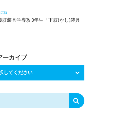
6
広報
義肢装具学専攻3年生「下肢(かし)装具
アーカイブ