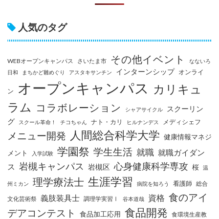
人気のタグ
その他イベント
WEBオープンキャンパス
さいたま市
なないろ
インターンシップ
オンライ
日和
まちかど雛めぐり
アスタキサンチン
オープンキャンパス
カリキュ
ン
ラム
コラボレーション
スクーリン
シャアサイクル
グ
ナト・カリ
メディシェフ
スクール革命！
チコちゃん
ヒルナンデス
人間総合科学大学
メニュー開発
健康情報マネジ
学園祭
学生生活
就職
就職ガイダン
メント
入学試験
岩槻キャンパス
心身健康科学専攻
ス
岩槻区
桜
温
生涯学習
理学療法士
看護師
総合
州ミカン
病院を知ろう
食のアイ
資格
義肢装具士
文化芸術祭
調理学実習Ⅰ
谷本道哉
食品開発
デアコンテスト
食品加工応用
食環境生産教