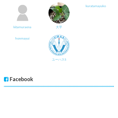
kuratamayuko
kitamuraena
大平
honmayui
ユーハスS
Facebook