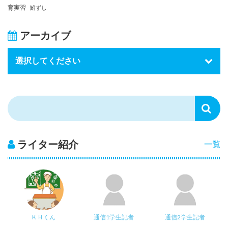
育実習
鮒ずし
アーカイブ
ライター紹介
一覧
ＫＨくん
通信1学生記者
通信2学生記者