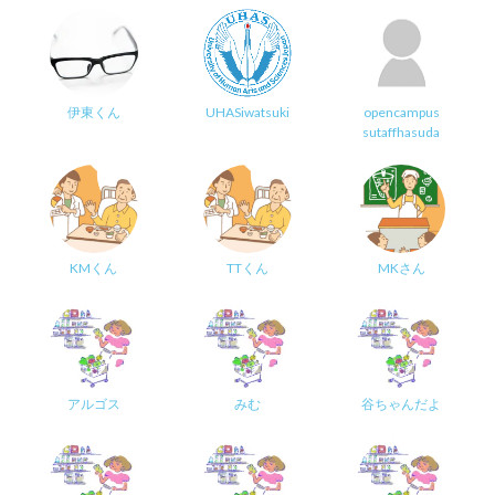
伊東くん
UHASiwatsuki
opencampus
sutaffhasuda
KMくん
TTくん
MKさん
アルゴス
みむ
谷ちゃんだよ