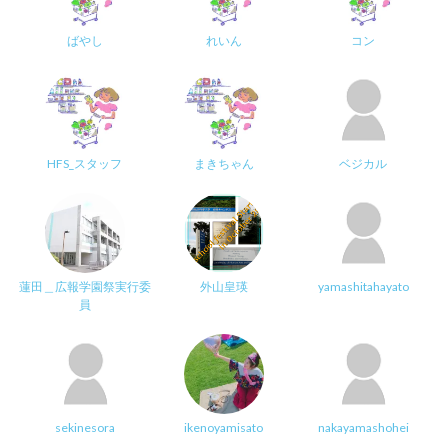
ばやし
れいん
コン
HFS_スタッフ
まきちゃん
ベジカル
蓮田＿広報学園祭実行委
外山皇瑛
yamashitahayato
員
sekinesora
ikenoyamisato
nakayamashohei