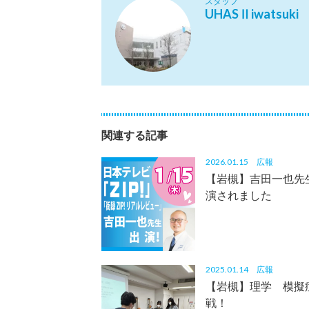
スタッフ
UHASⅡiwatsuki
関連する記事
2026.01.15
広報
【岩槻】吉田一也先生
演されました
2025.01.14
広報
【岩槻】理学 模擬
戦！