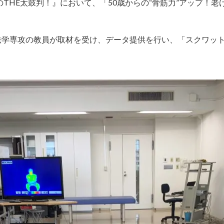
のTHE太鼓判！』
において、「50歳からの“骨筋力”アップ！老
法学専攻の教員が取材を受け、データ提供を行い、「スクワッ