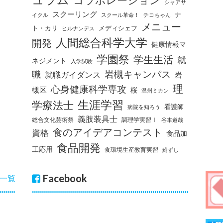
コラボレーション
シャアサ
スクーリング
ナ
イクル
スクール革命！
チコちゃん
メニュー
ト・カリ
メディシェフ
ヒルナンデス
人間総合科学大学
開発
健康情報マ
学園祭
学生生活
就
ネジメント
入学試験
岩槻キャンパス
職
就職ガイダンス
岩
理
心身健康科学専攻
槻区
桜
温州ミカン
生涯学習
学療法士
看護師
病院を知ろう
義肢装具士
総合文化芸術祭
調理学実習Ⅰ
谷本道哉
食のアイデアコンテスト
資格
食品加
食品開発
工応用
食環境生産教育実習
鮒ずし
Facebook
一覧