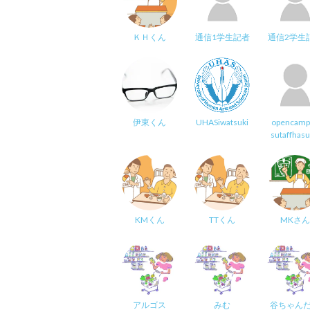
ＫＨくん
通信1学生記者
通信2学生
伊東くん
UHASiwatsuki
opencamp
sutaffhas
KMくん
TTくん
MKさん
アルゴス
みむ
谷ちゃん