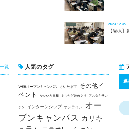
2024.12.0
【岩槻】
人気のタグ
一覧
その他イ
WEBオープンキャンパス
さいたま市
ベント
なないろ日和
まちかど雛めぐり
アスタキサン
オー
インターンシップ
オンライン
チン
プンキャンパス
カリキ
ュラム