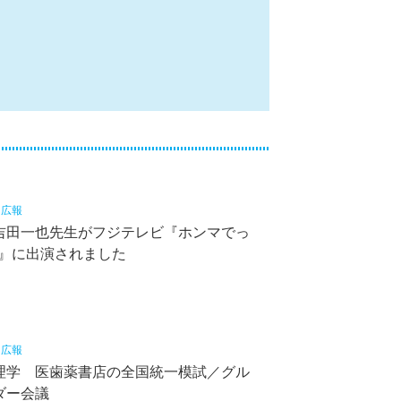
0
広報
吉田一也先生がフジテレビ『ホンマでっ
V』に出演されました
5
広報
理学 医歯薬書店の全国統一模試／グル
ダー会議