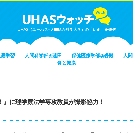
UHAS（ユーハス=人間総合科学大学）の「いま」を発信
生涯学習
人間科学部@蓮田
保健医療学部@岩槻
人間
食と健康
判！』に理学療法学専攻教員が撮影協力！