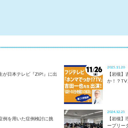
2025.11.2
が日本テレビ『ZIP!』に出
【岩槻】
か！？T
2024.12.2
症例を用いた症例検討に挑
【岩槻】
ープリー