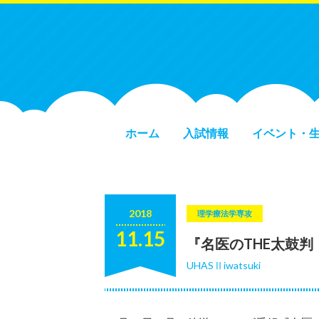
ホーム
入試情報
イベント・
2018
理学療法学専攻
11.15
『名医のTHE太鼓
UHASⅡiwatsuki