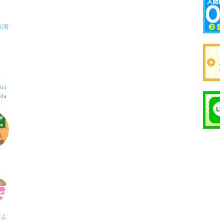
記者
us
uda
だよ