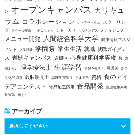
オープンキャンパス
カリキュ
ン
ラム
コラボレーション
スクーリン
シャアサイクル
グ
ナト・カリ
メディシェフ
スクール革命！
チコちゃん
ヒルナンデス
人間総合科学大学
メニュー開発
健康情報マネジ
学園祭
学生生活
就職
就職ガイダン
メント
入学試験
岩槻キャンパス
心身健康科学専攻
ス
岩槻区
桜
温
生涯学習
理学療法士
看護師
総合
州ミカン
病院を知ろう
食のアイ
資格
義肢装具士
文化芸術祭
調理学実習Ⅰ
谷本道哉
食品開発
デアコンテスト
食品加工応用
食環境生産教
育実習
鮒ずし
アーカイブ