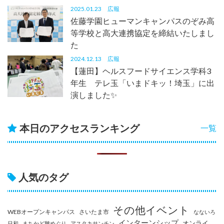
2025.01.23
広報
佐藤学園ヒューマンキャンパスのぞみ高
等学校と高大連携協定を締結いたしまし
た
2024.12.13
広報
【蓮田】ヘルスフードサイエンス学科3
年生 テレ玉「いまドキッ！埼玉」に出
演しました✨
本日のアクセスランキング
一覧
人気のタグ
その他イベント
WEBオープンキャンパス
さいたま市
なないろ
インターンシップ
オンライ
日和
まちかど雛めぐり
アスタキサンチン