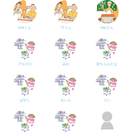
KMくん
TTくん
MKさん
アルゴス
みむ
谷ちゃんだよ
ばやし
れいん
コン