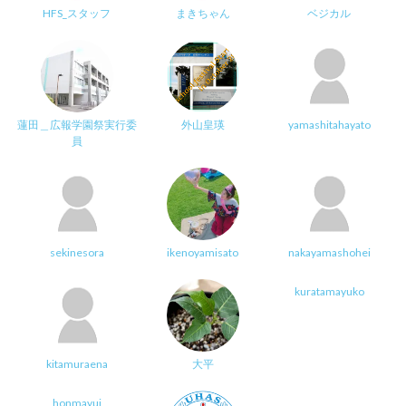
HFS_スタッフ
まきちゃん
ベジカル
蓮田＿広報学園祭実行委
外山皇瑛
yamashitahayato
員
sekinesora
ikenoyamisato
nakayamashohei
kuratamayuko
kitamuraena
大平
honmayui