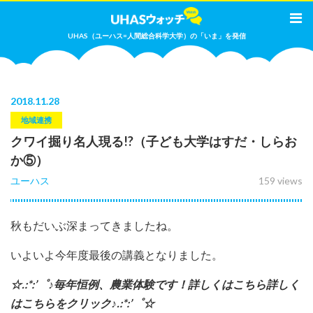
UHAS（ユーハス=人間総合科学大学）の「いま」を発信
2018
.
11.28
地域連携
クワイ掘り名人現る!?（子ども大学はすだ・しらお
か⑤）
ユーハス
159 views
秋もだいぶ深まってきましたね。
いよいよ今年度最後の講義となりました。
☆.:*:’゜♪毎年恒例、農業体験です！詳しくはこちら詳しく
はこちらをクリック♪.:*:’゜☆