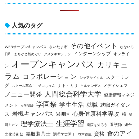
人気のタグ
その他イベント
WEBオープンキャンパス
さいたま市
なないろ
インターンシップ
オンライ
日和
まちかど雛めぐり
アスタキサンチン
オープンキャンパス
カリキュ
ン
ラム
コラボレーション
スクーリン
シャアサイクル
グ
ナト・カリ
メディシェフ
スクール革命！
チコちゃん
ヒルナンデス
人間総合科学大学
メニュー開発
健康情報マネジ
学園祭
学生生活
就職
就職ガイダン
メント
入学試験
岩槻キャンパス
心身健康科学専攻
ス
岩槻区
桜
温
生涯学習
理学療法士
看護師
総合
州ミカン
病院を知ろう
食のアイ
資格
義肢装具士
文化芸術祭
調理学実習Ⅰ
谷本道哉