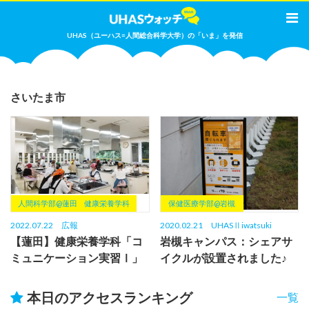
UHAS（ユーハス=人間総合科学大学）の「いま」を発信
さいたま市
人間科学部@蓮田
健康栄養学科
保健医療学部@岩槻
2022.07.22
広報
2020.02.21
UHASⅡiwatsuki
【蓮田】健康栄養学科「コ
岩槻キャンパス：シェアサ
ミュニケーション実習Ⅰ」
イクルが設置されました♪
ピザ作り！
本日のアクセスランキング
一覧