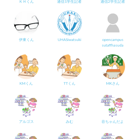
ＫＨくん
通信1学生記者
通信2学生記者
伊東くん
UHASiwatsuki
opencampus
sutaffhasuda
KMくん
TTくん
MKさん
アルゴス
みむ
谷ちゃんだよ