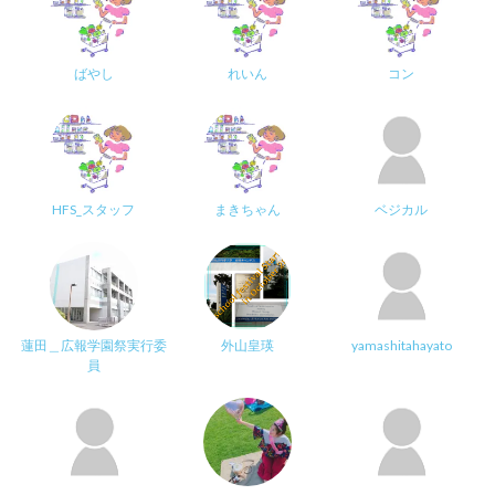
ばやし
れいん
コン
HFS_スタッフ
まきちゃん
ベジカル
蓮田＿広報学園祭実行委
外山皇瑛
yamashitahayato
員