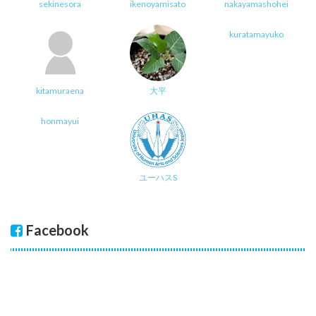
sekinesora
ikenoyamisato
nakayamashohei
kuratamayuko
kitamuraena
大平
honmayui
ユーハスS
Facebook