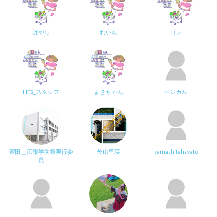
ばやし
れいん
コン
HFS_スタッフ
まきちゃん
ベジカル
蓮田＿広報学園祭実行委
外山皇瑛
yamashitahayato
員