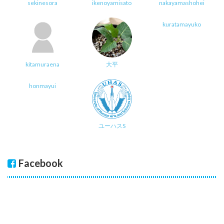
sekinesora
ikenoyamisato
nakayamashohei
kuratamayuko
kitamuraena
大平
honmayui
ユーハスS
Facebook