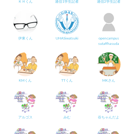
ＫＨくん
通信1学生記者
通信2学生記者
伊東くん
UHASiwatsuki
opencampus
sutaffhasuda
KMくん
TTくん
MKさん
アルゴス
みむ
谷ちゃんだよ