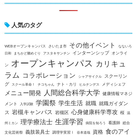
人気のタグ
その他イベント
WEBオープンキャンパス
さいたま市
なないろ
インターンシップ
オンライ
日和
まちかど雛めぐり
アスタキサンチン
オープンキャンパス
カリキュ
ン
ラム
コラボレーション
スクーリン
シャアサイクル
グ
ナト・カリ
メディシェフ
スクール革命！
チコちゃん
ヒルナンデス
人間総合科学大学
メニュー開発
健康情報マネジ
学園祭
学生生活
就職
就職ガイダン
メント
入学試験
岩槻キャンパス
心身健康科学専攻
ス
岩槻区
桜
温
生涯学習
理学療法士
看護師
総合
州ミカン
病院を知ろう
食のアイ
資格
義肢装具士
文化芸術祭
調理学実習Ⅰ
谷本道哉