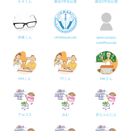
ＫＨくん
通信1学生記者
通信2学生記者
伊東くん
UHASiwatsuki
opencampus
sutaffhasuda
KMくん
TTくん
MKさん
アルゴス
みむ
谷ちゃんだよ