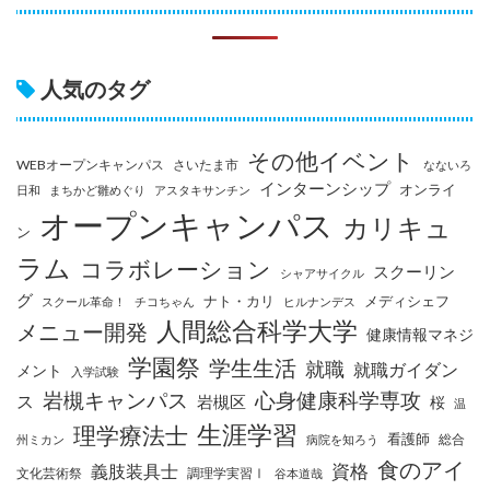
人気のタグ
その他イベント
WEBオープンキャンパス
さいたま市
なないろ
インターンシップ
オンライ
日和
まちかど雛めぐり
アスタキサンチン
オープンキャンパス
カリキュ
ン
ラム
コラボレーション
スクーリン
シャアサイクル
グ
ナト・カリ
メディシェフ
スクール革命！
チコちゃん
ヒルナンデス
人間総合科学大学
メニュー開発
健康情報マネジ
学園祭
学生生活
就職
就職ガイダン
メント
入学試験
岩槻キャンパス
心身健康科学専攻
ス
岩槻区
桜
温
生涯学習
理学療法士
看護師
総合
州ミカン
病院を知ろう
食のアイ
資格
義肢装具士
文化芸術祭
調理学実習Ⅰ
谷本道哉