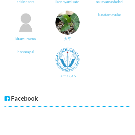
sekinesora
ikenoyamisato
nakayamashohei
kuratamayuko
kitamuraena
大平
honmayui
ユーハスS
Facebook