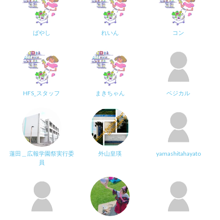
ばやし
れいん
コン
HFS_スタッフ
まきちゃん
ベジカル
蓮田＿広報学園祭実行委
外山皇瑛
yamashitahayato
員