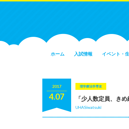
ホーム
入試情報
イベント・
2017
理学療法学専攻
4.07
「少人数定員、きめ
UHASiwatsuki