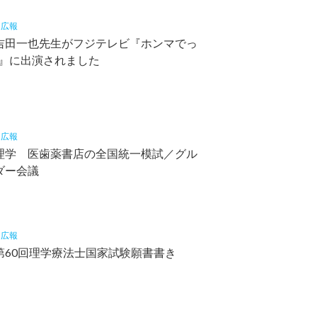
0
広報
吉田一也先生がフジテレビ『ホンマでっ
V』に出演されました
5
広報
理学 医歯薬書店の全国統一模試／グル
ダー会議
5
広報
第60回理学療法士国家試験願書書き