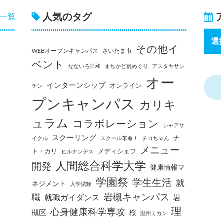
人気のタグ
一覧
その他イ
WEBオープンキャンパス
さいたま市
ベント
なないろ日和
まちかど雛めぐり
アスタキサン
オー
インターンシップ
オンライン
チン
プンキャンパス
カリキ
ュラム
コラボレーション
シャアサ
スクーリング
ナ
イクル
スクール革命！
チコちゃん
メニュー
ト・カリ
メディシェフ
ヒルナンデス
人間総合科学大学
開発
健康情報マ
学園祭
学生生活
就
ネジメント
入学試験
岩槻キャンパス
職
就職ガイダンス
岩
理
心身健康科学専攻
槻区
桜
温州ミカン