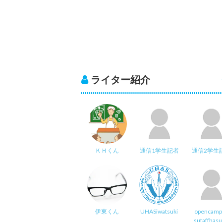
ライター紹介
ＫＨくん
通信1学生記者
通信2学生
伊東くん
UHASiwatsuki
opencamp
sutaffhas