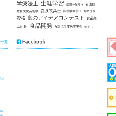
生涯学習
学療法士
看護師
病院を知ろう
義肢装具士
総合文化芸術祭
調理学実習Ⅰ
谷本道哉
食のアイデアコンテスト
資格
食品加
食品開発
工応用
食環境生産教育実習
鮒ずし
Facebook
一覧
記者
us
uda