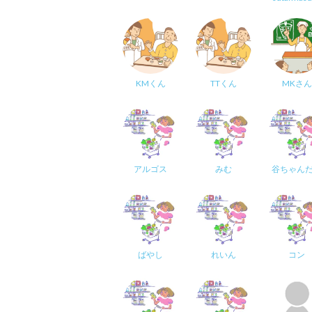
KMくん
TTくん
MKさん
アルゴス
みむ
谷ちゃん
ばやし
れいん
コン