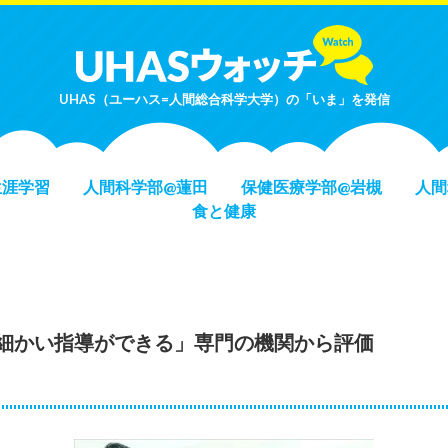
UHAS（ユーハス=人間総合科学大学）の「いま」を発信
生涯学習
人間科学部@蓮田
保健医療学部@岩槻
人間
食と健康
細かい指導ができる」専門の機関から評価