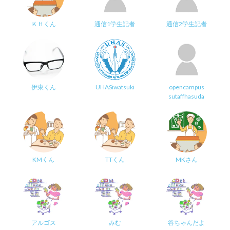
ＫＨくん
通信1学生記者
通信2学生記者
伊東くん
UHASiwatsuki
opencampus
sutaffhasuda
KMくん
TTくん
MKさん
アルゴス
みむ
谷ちゃんだよ