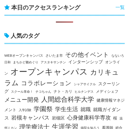
本日のアクセスランキング
一覧
人気のタグ
その他イベント
WEBオープンキャンパス
さいたま市
なないろ
インターンシップ
オンライ
日和
まちかど雛めぐり
アスタキサンチン
オープンキャンパス
カリキュ
ン
ラム
コラボレーション
スクーリン
シャアサイクル
グ
ナト・カリ
メディシェフ
スクール革命！
チコちゃん
ヒルナンデス
人間総合科学大学
メニュー開発
健康情報マネジ
学園祭
学生生活
就職
就職ガイダン
メント
入学試験
岩槻キャンパス
心身健康科学専攻
ス
岩槻区
桜
温
生涯学習
理学療法士
看護師
総合
州ミカン
病院を知ろう