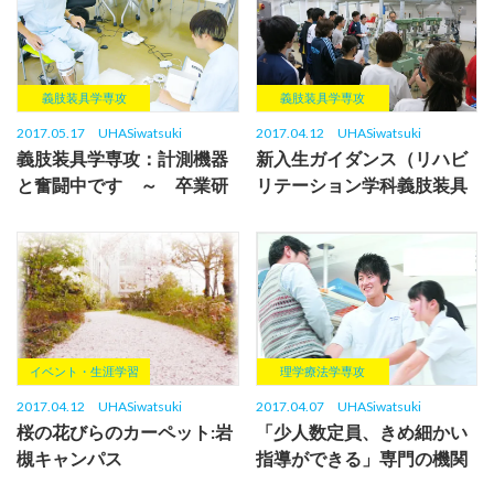
義肢装具学専攻
義肢装具学専攻
2017.05.17
UHASiwatsuki
2017.04.12
UHASiwatsuki
義肢装具学専攻：計測機器
新入生ガイダンス（リハビ
と奮闘中です ～ 卒業研
リテーション学科義肢装具
究
学専攻）
イベント・生涯学習
理学療法学専攻
2017.04.12
UHASiwatsuki
2017.04.07
UHASiwatsuki
桜の花びらのカーペット:岩
「少人数定員、きめ細かい
槻キャンパス
指導ができる」専門の機関
から評価