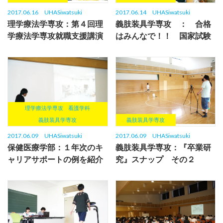
2017.06.16
UHASiwatsuki
2017.06.14
UHASiwatsuki
理学療法学専攻：第４回理
義肢装具学専攻 ： 合格
学療法学専攻就職支援講演
はみんなで！！ 国家試験
会が行われました。
の学習中
理学療法学専攻
看護学科
義肢装具学専攻
義肢装具学専攻
2017.06.09
UHASiwatsuki
2017.06.09
UHASiwatsuki
保健医療学部：１年次のキ
義肢装具学専攻：『卒業研
ャリアサポートの例を紹介
究』スナップ その２
します。