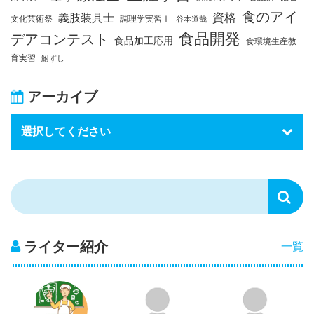
食のアイ
資格
義肢装具士
文化芸術祭
調理学実習Ⅰ
谷本道哉
食品開発
デアコンテスト
食品加工応用
食環境生産教
育実習
鮒ずし
アーカイブ
ライター紹介
一覧