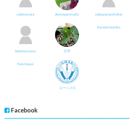
sekinesora
ikenoyamisato
nakayamashohei
kuratamayuko
kitamuraena
大平
honmayui
ユーハスS
Facebook