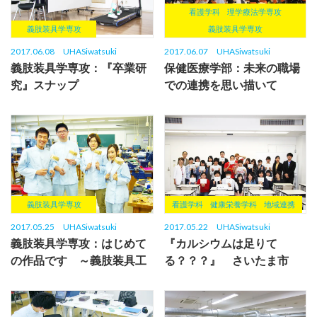
看護学科
理学療法学専攻
義肢装具学専攻
義肢装具学専攻
2017.06.08
UHASiwatsuki
2017.06.07
UHASiwatsuki
義肢装具学専攻：『卒業研
保健医療学部：未来の職場
究』スナップ
での連携を思い描いて
義肢装具学専攻
看護学科
健康栄養学科
地域連携
2017.05.25
UHASiwatsuki
2017.05.22
UHASiwatsuki
義肢装具学専攻：はじめて
『カルシウムは足りて
の作品です ～義肢装具工
る？？？』 さいたま市
作実習
「食育を実践しようプロジ
ェクト」