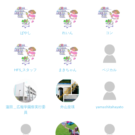
ばやし
れいん
コン
HFS_スタッフ
まきちゃん
ベジカル
蓮田＿広報学園祭実行委
外山皇瑛
yamashitahayato
員