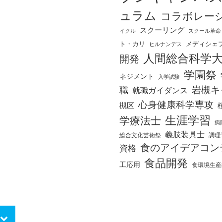
ュラム
コラボレー
スクーリング
イクル
スクール革命
ト・カリ
メディシェ
ヒルナンデス
人間総合科学
開発
学園祭
ネジメント
入学試験
岩槻キ
職
就職ガイダンス
心身健康科学専攻
槻区
生涯学習
学療法士
病
義肢装具士
総合文化芸術祭
調理
食のアイデアコン
資格
食品開発
工応用
食環境生産