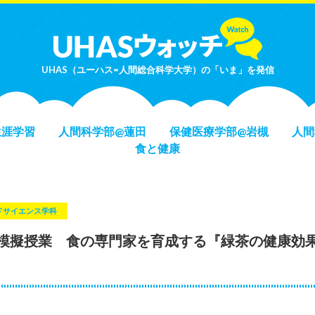
UHAS（ユーハス=人間総合科学大学）の「いま」を発信
生涯学習
人間科学部@蓮田
保健医療学部@岩槻
人間
食と健康
ドサイエンス学科
模擬授業 食の専門家を育成する『緑茶の健康効