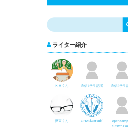
ライター紹介
ＫＨくん
通信1学生記者
通信2学生
伊東くん
UHASiwatsuki
opencamp
sutaffhas