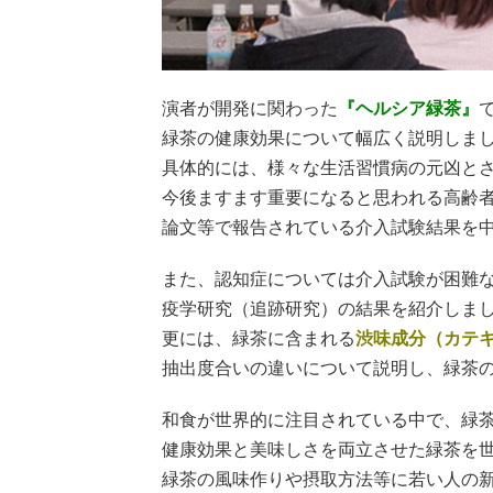
演者が開発に関わった
『ヘルシア緑茶』
緑茶の健康効果について幅広く説明しま
具体的には、様々な生活習慣病の元凶と
今後ますます重要になると思われる高齢
論文等で報告されている介入試験結果を
また、認知症については介入試験が困難
疫学研究（追跡研究）の結果を紹介しま
更には、緑茶に含まれる
渋味成分（カテ
抽出度合いの違いについて説明し、緑茶
和食が世界的に注目されている中で、緑
健康効果と美味しさを両立させた緑茶を
緑茶の風味作りや摂取方法等に若い人の