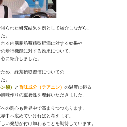
で得られた研究結果を例として紹介しながら、
した。
される内臓脂肪蓄積型肥満に対する効果や
者の歩行機能に対する効果について、
中心に紹介しました。
なため、緑茶摂取習慣についての
した。
キン類）
と
旨味成分（テアニン）
の温度に摂る
の風味作りの重要性を理解いただきました。
茶への関心も世界中で高まりつつあります。
世界中へ広めていければと考えます。
新しい発想が付け加わることを期待しています。