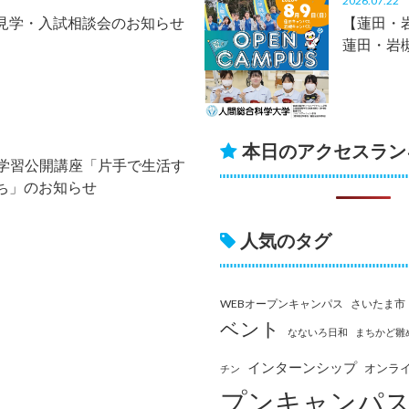
2026.07.2
見学・入試相談会のお知らせ
【蓮田・岩
蓮田・岩
本日のアクセスラン
生涯学習公開講座「片手で生活す
ち」のお知らせ
人気のタグ
WEBオープンキャンパス
さいたま市
ベント
なないろ日和
まちかど雛
インターンシップ
オンラ
チン
プンキャンパ