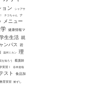
ション
シャアサ
ナ
！
チコちゃん
メニュー
フ
大学
健康情報マ
学生生活
就
ャンパス
岩
理
桜
温州ミカン
看護師
院を知ろう
学実習Ⅰ
谷本道哉
テスト
食品加
教育実習
鮒ずし