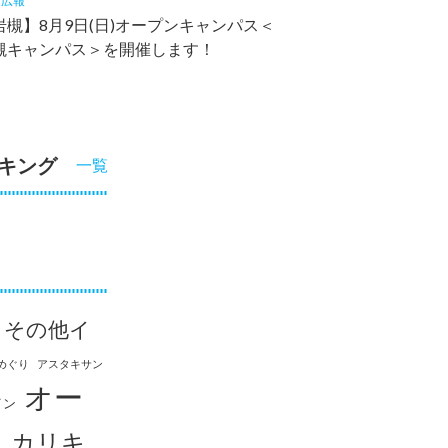
2
広報
槻】8月9日(日)オープンキャンパス＜
槻キャンパス＞を開催します！
キング
一覧
その他イ
めぐり
アスタキサン
オー
イン
ス
カリキ