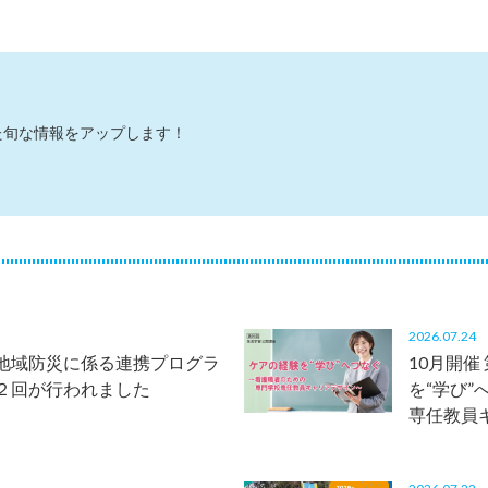
た旬な情報をアップします！
2026.07.2
地域防災に係る連携プログラ
10月開催
２回が行われました
を“学び
専任教員