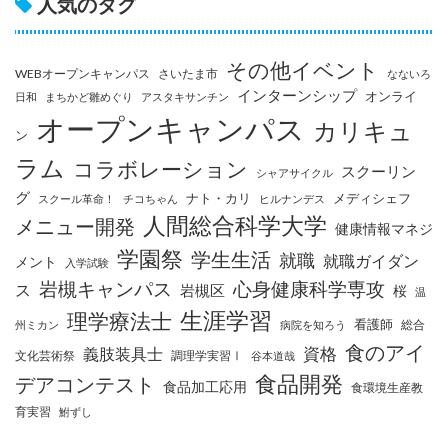
人気のタグ
その他イベント
WEBオープンキャンパス
さいたま市
なないろ
インターンシップ
オンライ
日和
まちかど雛めぐり
アスタキサンチン
オープンキャンパス
カリキュ
ン
ラム
コラボレーション
スクーリン
シャアサイクル
グ
ナト・カリ
メディシェフ
スクール革命！
チコちゃん
ヒルナンデス
人間総合科学大学
メニュー開発
健康情報マネジ
学園祭
学生生活
就職
就職ガイダン
メント
入学試験
岩槻キャンパス
心身健康科学専攻
ス
岩槻区
桜
温
生涯学習
理学療法士
看護師
総合
州ミカン
病院を知ろう
食のアイ
資格
義肢装具士
文化芸術祭
調理学実習Ⅰ
谷本道哉
食品開発
デアコンテスト
食品加工応用
食環境生産教
育実習
鮒ずし