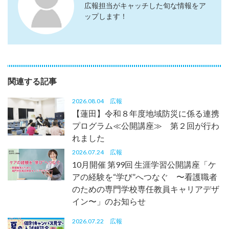
広報担当がキャッチした旬な情報をア
ップします！
関連する記事
2026.08.04
広報
【蓮田】令和８年度地域防災に係る連携
プログラム≪公開講座≫ 第２回が行わ
れました
2026.07.24
広報
10月開催 第99回 生涯学習公開講座「ケ
アの経験を“学び”へつなぐ 〜看護職者
のための専門学校専任教員キャリアデザ
イン〜」のお知らせ
2026.07.22
広報