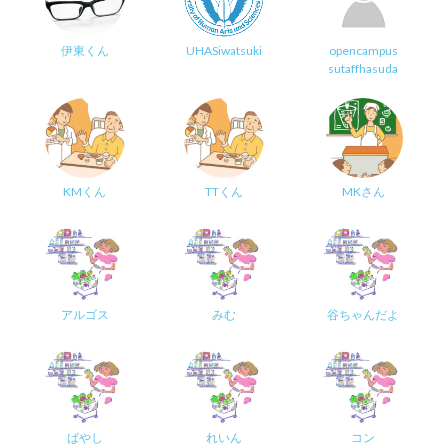
伊東くん
UHASiwatsuki
opencampus
sutaffhasuda
KMくん
TTくん
MKさん
アルゴス
みむ
谷ちゃんだよ
ばやし
れいん
コン