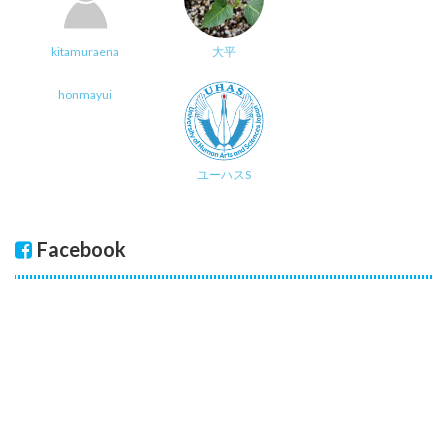
kitamuraena
大平
honmayui
ユーハスS
Facebook