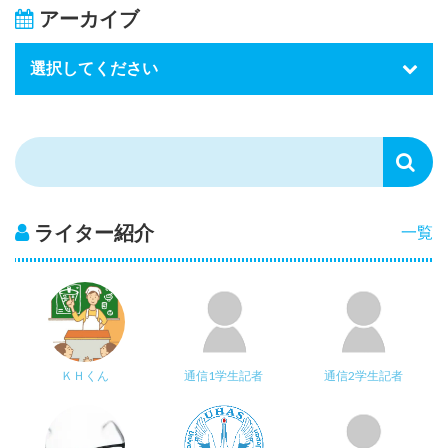
アーカイブ
ライター紹介
一覧
ＫＨくん
通信1学生記者
通信2学生記者