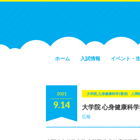
ホーム
入試情報
イベント・
2021
大学院_心身健康科学(通信)
人間
9.14
大学院 心身健康科学
広報