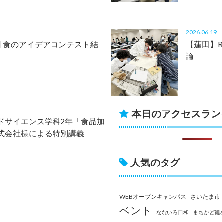
2026.06.1
回 食のアイデアコンテスト結
【蓮田】
論
本日のアクセスラン
ドサイエンス学科2年「食品加
式会社様による特別講義
人気のタグ
WEBオープンキャンパス
さいたま市
ベント
なないろ日和
まちかど雛