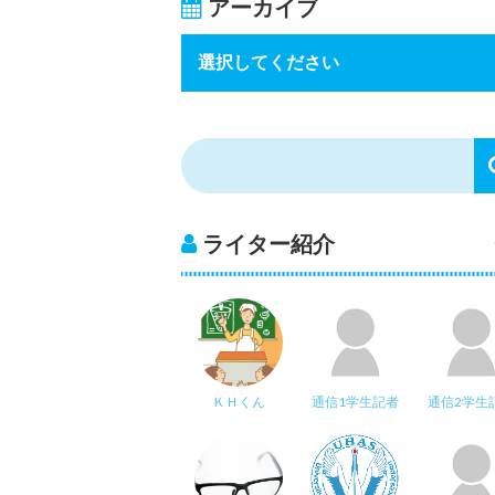
アーカイブ
ライター紹介
ＫＨくん
通信1学生記者
通信2学生