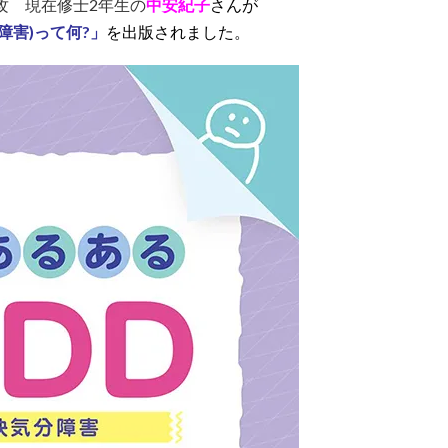
攻 現在修士2年生の
中安紀子
さんが
障害)って何?」
を出版されました。