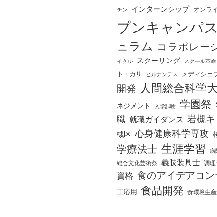
インターンシップ
オンラ
チン
プンキャンパ
ュラム
コラボレー
スクーリング
イクル
スクール革命
ト・カリ
メディシェ
ヒルナンデス
人間総合科学
開発
学園祭
ネジメント
入学試験
岩槻キ
職
就職ガイダンス
心身健康科学専攻
槻区
生涯学習
学療法士
病
義肢装具士
総合文化芸術祭
調理
食のアイデアコン
資格
食品開発
工応用
食環境生産