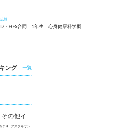
9
広報
RD・HFS合同 1年生 心身健康科学概
キング
一覧
その他イ
めぐり
アスタキサン