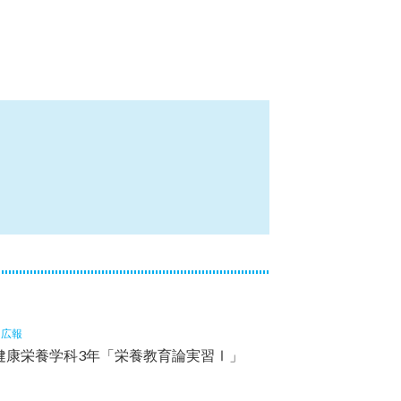
1
広報
健康栄養学科3年「栄養教育論実習Ⅰ」