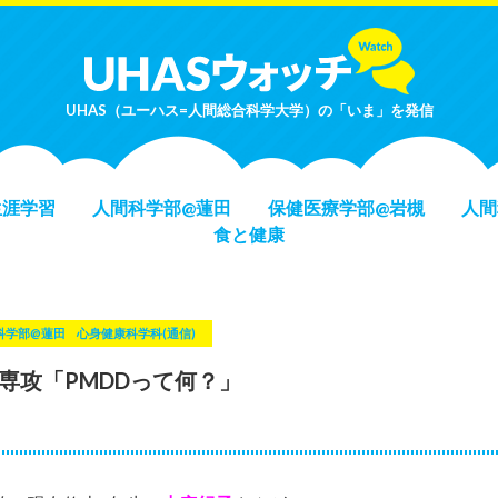
UHAS（ユーハス=人間総合科学大学）の「いま」を発信
生涯学習
人間科学部@蓮田
保健医療学部@岩槻
人間
食と健康
科学部@蓮田
心身健康科学科(通信)
専攻「PMDDって何？」