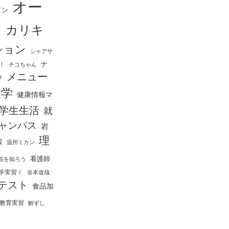
オー
イン
ス
カリキ
ション
シャアサ
ナ
！
チコちゃん
メニュー
フ
大学
健康情報マ
学生生活
就
ャンパス
岩
理
桜
温州ミカン
看護師
院を知ろう
学実習Ⅰ
谷本道哉
テスト
食品加
教育実習
鮒ずし