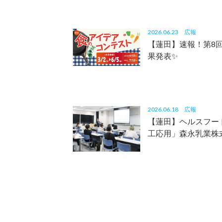
2026.06.23
広報
【蓮田】速報！第8
果発表✨
2026.06.18
広報
【蓮田】ヘルスフー
工応用」森永乳業株