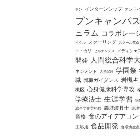
インターンシップ
オンラ
チン
プンキャンパ
ュラム
コラボレー
スクーリング
イクル
スクール革命
ト・カリ
メディシェ
ヒルナンデス
人間総合科学
開発
学園祭
ネジメント
入学試験
岩槻キ
職
就職ガイダンス
心身健康科学専攻
槻区
生涯学習
学療法士
病
義肢装具士
総合文化芸術祭
調理
食のアイデアコン
資格
食品開発
工応用
食環境生産