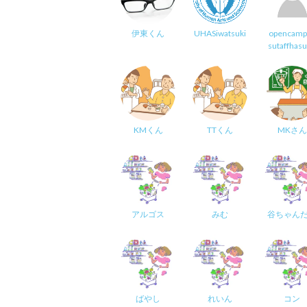
伊東くん
UHASiwatsuki
opencamp
sutaffhas
KMくん
TTくん
MKさん
アルゴス
みむ
谷ちゃん
ばやし
れいん
コン