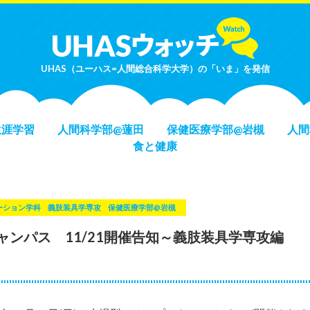
UHAS（ユーハス=人間総合科学大学）の「いま」を発信
生涯学習
人間科学部@蓮田
保健医療学部@岩槻
人間
食と健康
ーション学科
義肢装具学専攻
保健医療学部@岩槻
ャンパス 11/21開催告知～義肢装具学専攻編