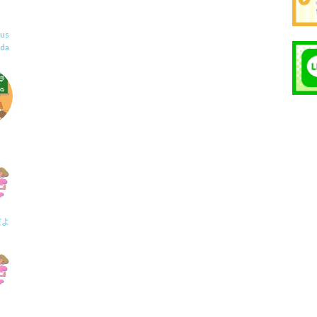
us
uda
だよ