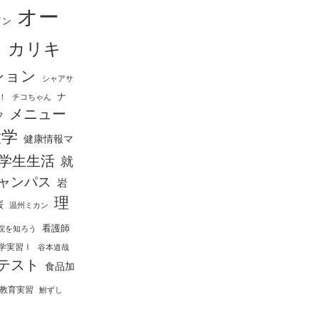
オー
イン
ス
カリキ
ション
シャアサ
ナ
！
チコちゃん
メニュー
フ
大学
健康情報マ
学生生活
就
ャンパス
岩
理
桜
温州ミカン
看護師
院を知ろう
学実習Ⅰ
谷本道哉
テスト
食品加
教育実習
鮒ずし