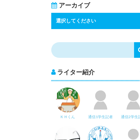
アーカイブ
ライター紹介
ＫＨくん
通信1学生記者
通信2学生