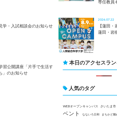
専任教員
2026.07.2
見学・入試相談会のお知らせ
【蓮田・岩
蓮田・岩
本日のアクセスラン
生涯学習公開講座「片手で生活す
ち」のお知らせ
人気のタグ
WEBオープンキャンパス
さいたま市
ベント
なないろ日和
まちかど雛