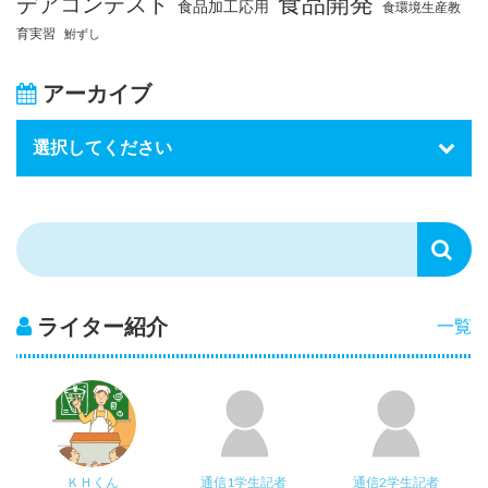
食品開発
デアコンテスト
食品加工応用
食環境生産教
育実習
鮒ずし
アーカイブ
ライター紹介
一覧
ＫＨくん
通信1学生記者
通信2学生記者