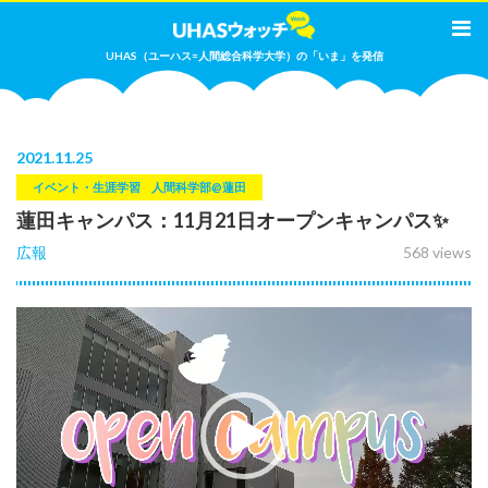
UHAS（ユーハス=人間総合科学大学）の「いま」を発信
2021
.
11.25
イベント・生涯学習
人間科学部@蓮田
蓮田キャンパス：11月21日オープンキャンパス✨
広報
568 views
動
画
プ
レ
ー
ヤ
ー