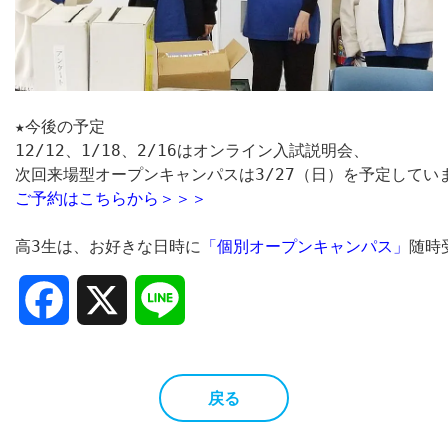
★今後の予定

12/12、1/18、2/16はオンライン入試説明会、

ご予約はこちらから＞＞＞
高3生は、お好きな日時に
「個別オープンキャンパス」
随時
Facebook
X
Line
戻る