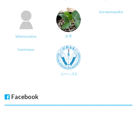
kuratamayuko
kitamuraena
大平
honmayui
ユーハスS
Facebook