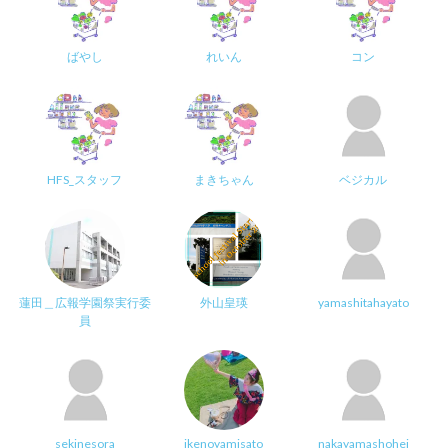
ばやし
れいん
コン
HFS_スタッフ
まきちゃん
ベジカル
蓮田＿広報学園祭実行委
外山皇瑛
yamashitahayato
員
sekinesora
ikenoyamisato
nakayamashohei