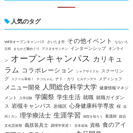
人気のタグ
その他イベント
WEBオープンキャンパス
さいたま市
なないろ
インターンシップ
オンライ
日和
まちかど雛めぐり
アスタキサンチン
オープンキャンパス
カリキュ
ン
ラム
コラボレーション
スクーリン
シャアサイクル
グ
ナト・カリ
メディシェフ
スクール革命！
チコちゃん
ヒルナンデス
人間総合科学大学
メニュー開発
健康情報マネジ
学園祭
学生生活
就職
就職ガイダン
メント
入学試験
岩槻キャンパス
心身健康科学専攻
ス
岩槻区
桜
温
生涯学習
理学療法士
看護師
総合
州ミカン
病院を知ろう
食のアイ
資格
義肢装具士
文化芸術祭
調理学実習Ⅰ
谷本道哉