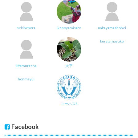
sekinesora
ikenoyamisato
nakayamashohei
kuratamayuko
kitamuraena
大平
honmayui
ユーハスS
Facebook