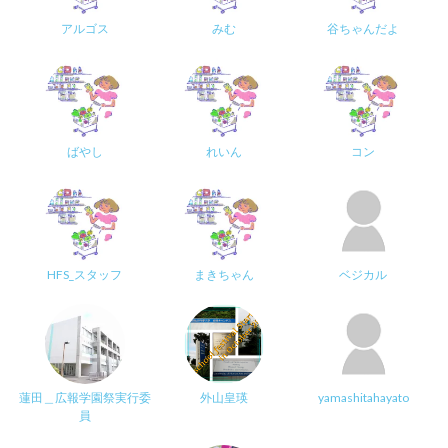
アルゴス
みむ
谷ちゃんだよ
ばやし
れいん
コン
HFS_スタッフ
まきちゃん
ベジカル
蓮田＿広報学園祭実行委
外山皇瑛
yamashitahayato
員