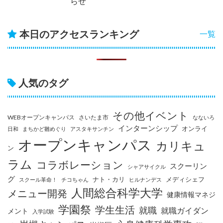
らせ
本日のアクセスランキング
一覧
人気のタグ
その他イベント
WEBオープンキャンパス
さいたま市
なないろ
インターンシップ
オンライ
日和
まちかど雛めぐり
アスタキサンチン
オープンキャンパス
カリキュ
ン
ラム
コラボレーション
スクーリン
シャアサイクル
グ
ナト・カリ
メディシェフ
スクール革命！
チコちゃん
ヒルナンデス
人間総合科学大学
メニュー開発
健康情報マネジ
学園祭
学生生活
就職
就職ガイダン
メント
入学試験