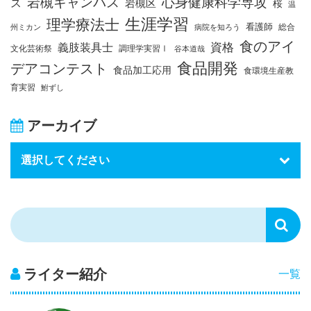
岩槻キャンパス
心身健康科学専攻
ス
岩槻区
桜
温
生涯学習
理学療法士
看護師
総合
州ミカン
病院を知ろう
食のアイ
資格
義肢装具士
文化芸術祭
調理学実習Ⅰ
谷本道哉
食品開発
デアコンテスト
食品加工応用
食環境生産教
育実習
鮒ずし
アーカイブ
ライター紹介
一覧