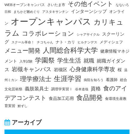
その他イベント
WEBオープンキャンパス
さいたま市
なないろ
インターンシップ
オンライ
日和
まちかど雛めぐり
アスタキサンチン
オープンキャンパス
カリキュ
ン
ラム
コラボレーション
スクーリン
シャアサイクル
グ
ナト・カリ
メディシェフ
スクール革命！
チコちゃん
ヒルナンデス
人間総合科学大学
メニュー開発
健康情報マネジ
学園祭
学生生活
就職
就職ガイダン
メント
入学試験
岩槻キャンパス
心身健康科学専攻
ス
岩槻区
桜
温
生涯学習
理学療法士
看護師
総合
州ミカン
病院を知ろう
食のアイ
資格
義肢装具士
文化芸術祭
調理学実習Ⅰ
谷本道哉
食品開発
デアコンテスト
食品加工応用
食環境生産教
育実習
鮒ずし
アーカイブ