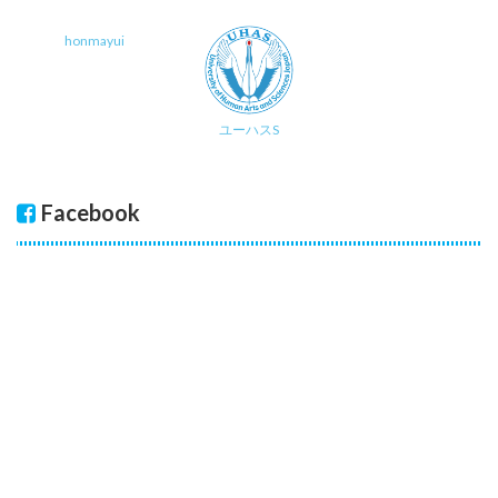
honmayui
ユーハスS
Facebook