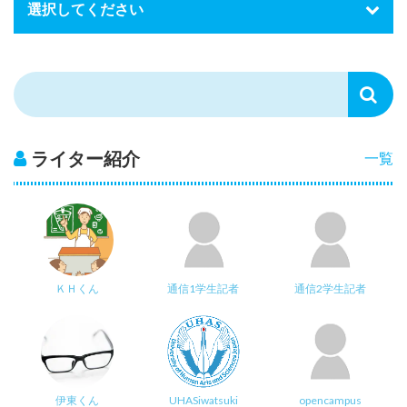
ライター紹介
一覧
ＫＨくん
通信1学生記者
通信2学生記者
伊東くん
UHASiwatsuki
opencampus