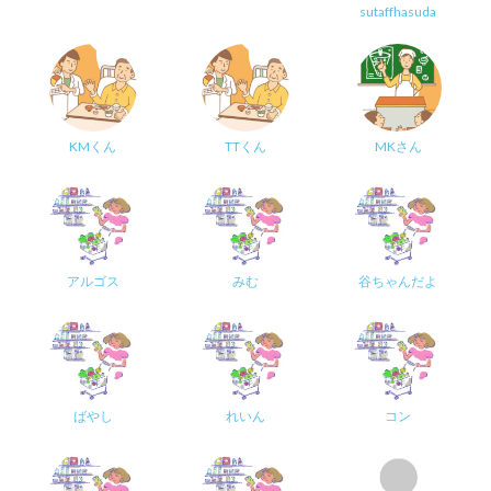
sutaffhasuda
KMくん
TTくん
MKさん
アルゴス
みむ
谷ちゃんだよ
ばやし
れいん
コン