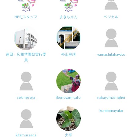
HFS_スタッフ
まきちゃん
ベジカル
蓮田＿広報学園祭実行委
外山皇瑛
yamashitahayato
員
sekinesora
ikenoyamisato
nakayamashohei
kuratamayuko
kitamuraena
大平