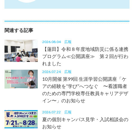
関連する記事
2026.08.04
広報
【蓮田】令和８年度地域防災に係る連携
プログラム≪公開講座≫ 第２回が行わ
れました
2026.07.24
広報
10月開催 第99回 生涯学習公開講座「ケ
アの経験を“学び”へつなぐ 〜看護職者
のための専門学校専任教員キャリアデザ
イン〜」のお知らせ
2026.07.22
広報
夏の個別キャンパス見学・入試相談会の
お知らせ