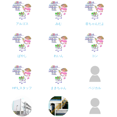
アルゴス
みむ
谷ちゃんだよ
ばやし
れいん
コン
HFS_スタッフ
まきちゃん
ベジカル