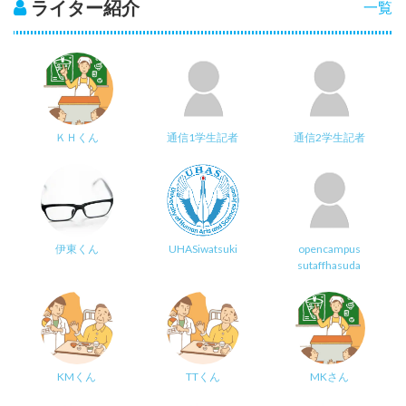
ライター紹介
一覧
ＫＨくん
通信1学生記者
通信2学生記者
伊東くん
UHASiwatsuki
opencampus
sutaffhasuda
KMくん
TTくん
MKさん