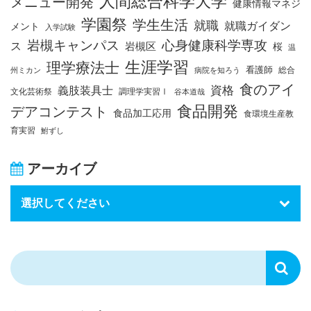
人間総合科学大学
メニュー開発
健康情報マネジ
学園祭
学生生活
就職
就職ガイダン
メント
入学試験
岩槻キャンパス
心身健康科学専攻
ス
岩槻区
桜
温
生涯学習
理学療法士
看護師
総合
州ミカン
病院を知ろう
食のアイ
資格
義肢装具士
文化芸術祭
調理学実習Ⅰ
谷本道哉
食品開発
デアコンテスト
食品加工応用
食環境生産教
育実習
鮒ずし
アーカイブ