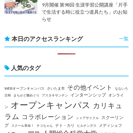
9月開催 第98回 生涯学習公開講座「片手
で生活する時に役立つ道具たち」のお知
らせ
本日のアクセスランキング
一覧
人気のタグ
その他イベント
WEBオープンキャンパス
さいたま市
なないろ
インターンシップ
オンライ
日和
まちかど雛めぐり
アスタキサンチン
オープンキャンパス
カリキュ
ン
ラム
コラボレーション
スクーリン
シャアサイクル
グ
ナト・カリ
メディシェフ
スクール革命！
チコちゃん
ヒルナンデス