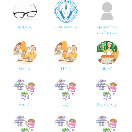
伊東くん
UHASiwatsuki
opencampus
sutaffhasuda
KMくん
TTくん
MKさん
アルゴス
みむ
谷ちゃんだよ