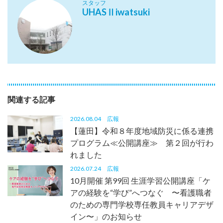
スタッフ
UHASⅡiwatsuki
関連する記事
2026.08.04
広報
【蓮田】令和８年度地域防災に係る連携
プログラム≪公開講座≫ 第２回が行わ
れました
2026.07.24
広報
10月開催 第99回 生涯学習公開講座「ケ
アの経験を“学び”へつなぐ 〜看護職者
のための専門学校専任教員キャリアデザ
イン〜」のお知らせ