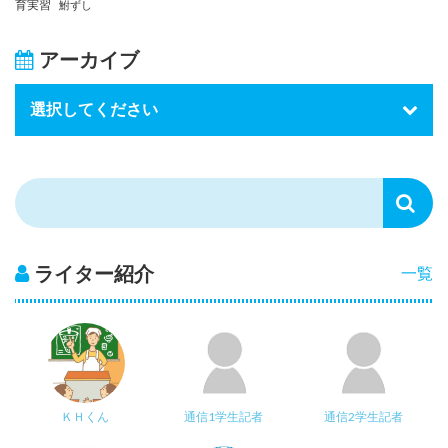
育実習
鮒ずし
アーカイブ
ライター紹介
一覧
ＫＨくん
通信1学生記者
通信2学生記者