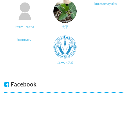
kuratamayuko
kitamuraena
大平
honmayui
ユーハスS
Facebook