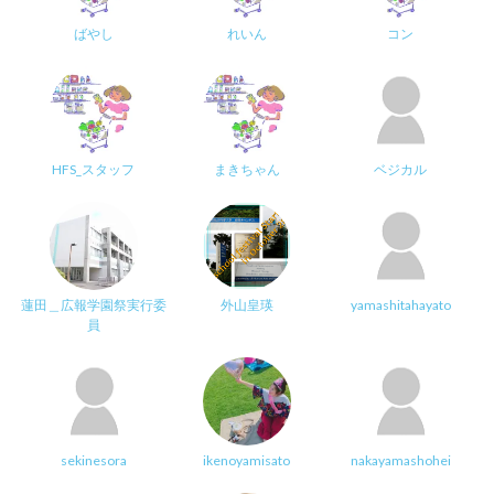
ばやし
れいん
コン
HFS_スタッフ
まきちゃん
ベジカル
蓮田＿広報学園祭実行委
外山皇瑛
yamashitahayato
員
sekinesora
ikenoyamisato
nakayamashohei