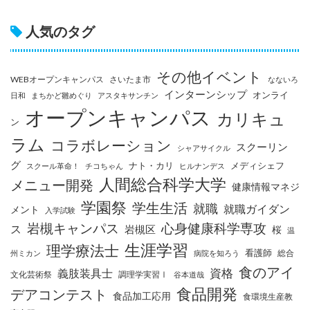
人気のタグ
その他イベント
WEBオープンキャンパス
さいたま市
なないろ
インターンシップ
オンライ
日和
まちかど雛めぐり
アスタキサンチン
オープンキャンパス
カリキュ
ン
ラム
コラボレーション
スクーリン
シャアサイクル
グ
ナト・カリ
メディシェフ
スクール革命！
チコちゃん
ヒルナンデス
人間総合科学大学
メニュー開発
健康情報マネジ
学園祭
学生生活
就職
就職ガイダン
メント
入学試験
岩槻キャンパス
心身健康科学専攻
ス
岩槻区
桜
温
生涯学習
理学療法士
看護師
総合
州ミカン
病院を知ろう
食のアイ
資格
義肢装具士
文化芸術祭
調理学実習Ⅰ
谷本道哉
食品開発
デアコンテスト
食品加工応用
食環境生産教