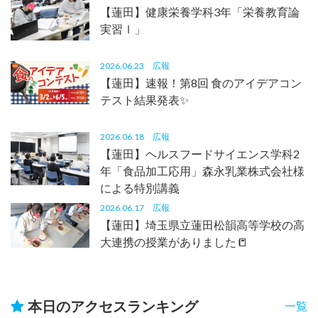
【蓮田】健康栄養学科3年「栄養教育論
実習Ⅰ」
2026.06.23
広報
【蓮田】速報！第8回 食のアイデアコン
テスト結果発表✨
2026.06.18
広報
【蓮田】ヘルスフードサイエンス学科2
年「食品加工応用」森永乳業株式会社様
による特別講義
2026.06.17
広報
【蓮田】埼玉県立蓮田松韻高等学校の高
大連携の授業がありました📒
本日のアクセスランキング
一覧