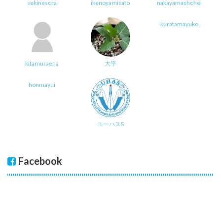
sekinesora
ikenoyamisato
nakayamashohei
kuratamayuko
kitamuraena
大平
honmayui
ユーハスS
Facebook