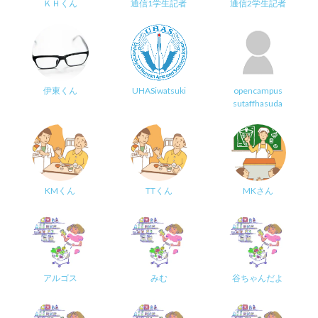
ＫＨくん
通信1学生記者
通信2学生記者
伊東くん
UHASiwatsuki
opencampus
sutaffhasuda
KMくん
TTくん
MKさん
アルゴス
みむ
谷ちゃんだよ