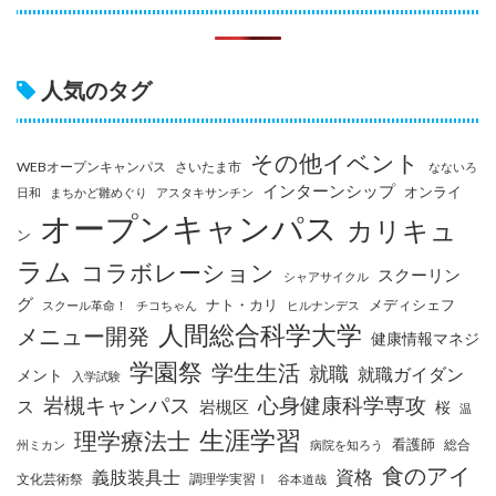
人気のタグ
その他イベント
WEBオープンキャンパス
さいたま市
なないろ
インターンシップ
オンライ
日和
まちかど雛めぐり
アスタキサンチン
オープンキャンパス
カリキュ
ン
ラム
コラボレーション
スクーリン
シャアサイクル
グ
ナト・カリ
メディシェフ
スクール革命！
チコちゃん
ヒルナンデス
人間総合科学大学
メニュー開発
健康情報マネジ
学園祭
学生生活
就職
就職ガイダン
メント
入学試験
岩槻キャンパス
心身健康科学専攻
ス
岩槻区
桜
温
生涯学習
理学療法士
看護師
総合
州ミカン
病院を知ろう
食のアイ
資格
義肢装具士
文化芸術祭
調理学実習Ⅰ
谷本道哉