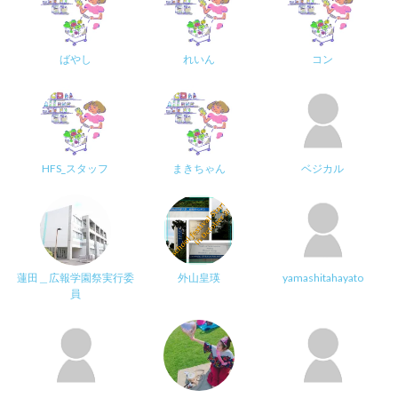
ばやし
れいん
コン
HFS_スタッフ
まきちゃん
ベジカル
蓮田＿広報学園祭実行委
外山皇瑛
yamashitahayato
員