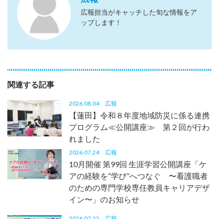
広報担当がキャッチした旬な情報をア
ップします！
関連する記事
2026.08.04
広報
【蓮田】令和８年度地域防災に係る連携
プログラム≪公開講座≫ 第２回が行わ
れました
2026.07.24
広報
10月開催 第99回 生涯学習公開講座「ケ
アの経験を“学び”へつなぐ 〜看護職者
のための専門学校専任教員キャリアデザ
イン〜」のお知らせ
2026.07.22
広報