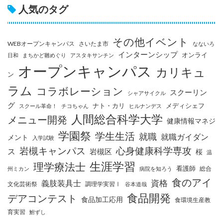
人気のタグ
その他イベント
WEBオープンキャンパス
さいたま市
なないろ
インターンシップ
オンライ
日和
まちかど雛めぐり
アスタキサンチン
オープンキャンパス
カリキュ
ン
ラム
コラボレーション
スクーリン
シャアサイクル
グ
ナト・カリ
メディシェフ
スクール革命！
チコちゃん
ヒルナンデス
人間総合科学大学
メニュー開発
健康情報マネジ
学園祭
学生生活
就職
就職ガイダン
メント
入学試験
岩槻キャンパス
心身健康科学専攻
ス
岩槻区
桜
温
生涯学習
理学療法士
看護師
総合
州ミカン
病院を知ろう
食のアイ
資格
義肢装具士
文化芸術祭
調理学実習Ⅰ
谷本道哉
食品開発
デアコンテスト
食品加工応用
食環境生産教
育実習
鮒ずし