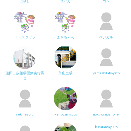
ばやし
れいん
コン
HFS_スタッフ
まきちゃん
ベジカル
蓮田＿広報学園祭実行委
外山皇瑛
yamashitahayato
員
sekinesora
ikenoyamisato
nakayamashohei
kuratamayuko