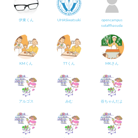
伊東くん
UHASiwatsuki
opencampus
sutaffhasuda
KMくん
TTくん
MKさん
アルゴス
みむ
谷ちゃんだよ