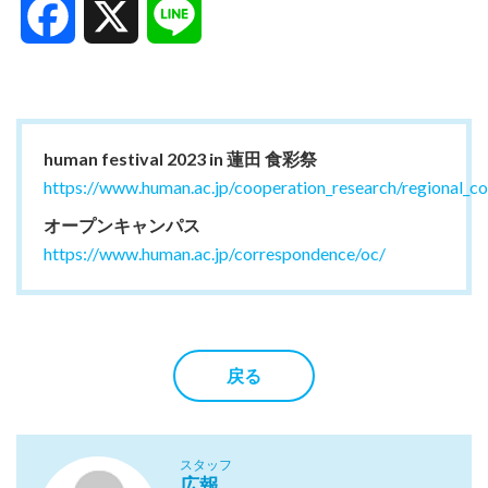
Facebook
X
Line
human festival 2023 in 蓮田 食彩祭
https://www.human.ac.jp/cooperation_research/regional_co
オープンキャンパス
https://www.human.ac.jp/correspondence/oc/
戻る
スタッフ
広報