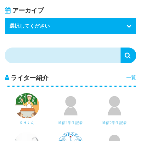
アーカイブ
ライター紹介
一覧
ＫＨくん
通信1学生記者
通信2学生記者