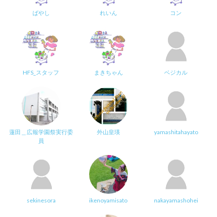
ばやし
れいん
コン
HFS_スタッフ
まきちゃん
ベジカル
蓮田＿広報学園祭実行委
外山皇瑛
yamashitahayato
員
sekinesora
ikenoyamisato
nakayamashohei