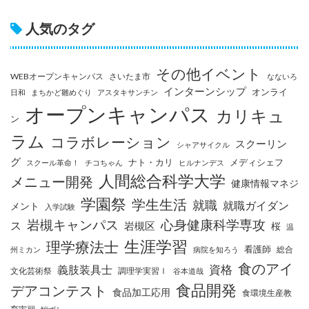
人気のタグ
その他イベント
WEBオープンキャンパス
さいたま市
なないろ
インターンシップ
オンライ
日和
まちかど雛めぐり
アスタキサンチン
オープンキャンパス
カリキュ
ン
ラム
コラボレーション
スクーリン
シャアサイクル
グ
ナト・カリ
メディシェフ
スクール革命！
チコちゃん
ヒルナンデス
人間総合科学大学
メニュー開発
健康情報マネジ
学園祭
学生生活
就職
就職ガイダン
メント
入学試験
岩槻キャンパス
心身健康科学専攻
ス
岩槻区
桜
温
生涯学習
理学療法士
看護師
総合
州ミカン
病院を知ろう
食のアイ
資格
義肢装具士
文化芸術祭
調理学実習Ⅰ
谷本道哉
食品開発
デアコンテスト
食品加工応用
食環境生産教