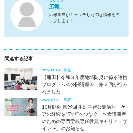
スタッフ
広報
広報担当がキャッチした旬な情報をア
ップします！
関連する記事
2026.08.04
広報
【蓮田】令和８年度地域防災に係る連携
プログラム≪公開講座≫ 第２回が行わ
れました
2026.07.24
広報
10月開催 第99回 生涯学習公開講座「ケ
アの経験を“学び”へつなぐ 〜看護職者
のための専門学校専任教員キャリアデザ
イン〜」のお知らせ