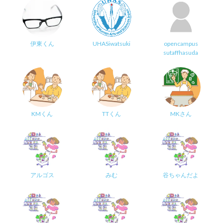
伊東くん
UHASiwatsuki
opencampus
sutaffhasuda
KMくん
TTくん
MKさん
アルゴス
みむ
谷ちゃんだよ