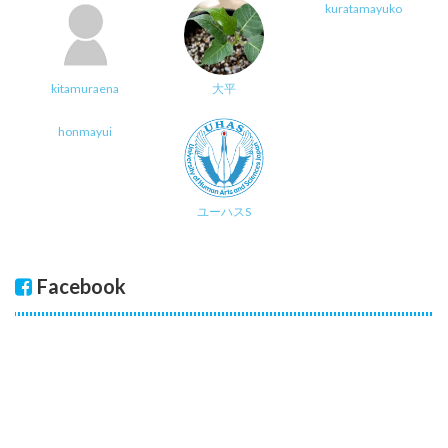
kuratamayuko
kitamuraena
大平
honmayui
ユーハスS
Facebook