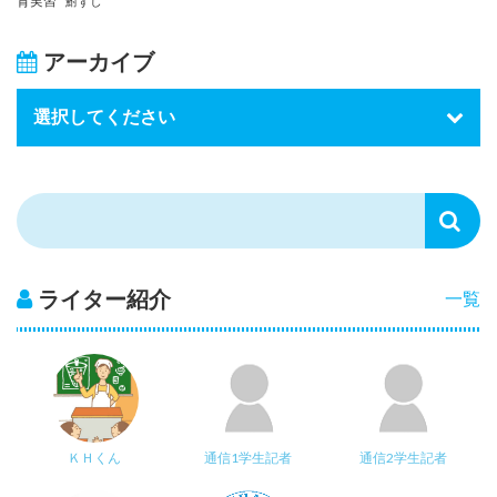
育実習
鮒ずし
アーカイブ
ライター紹介
一覧
ＫＨくん
通信1学生記者
通信2学生記者