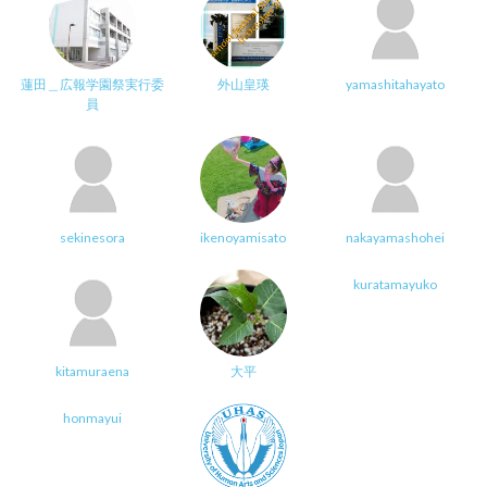
蓮田＿広報学園祭実行委
外山皇瑛
yamashitahayato
員
sekinesora
ikenoyamisato
nakayamashohei
kuratamayuko
kitamuraena
大平
honmayui