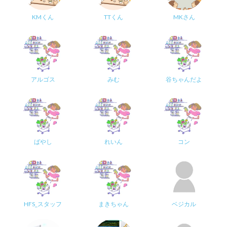
KMくん
TTくん
MKさん
アルゴス
みむ
谷ちゃんだよ
ばやし
れいん
コン
HFS_スタッフ
まきちゃん
ベジカル