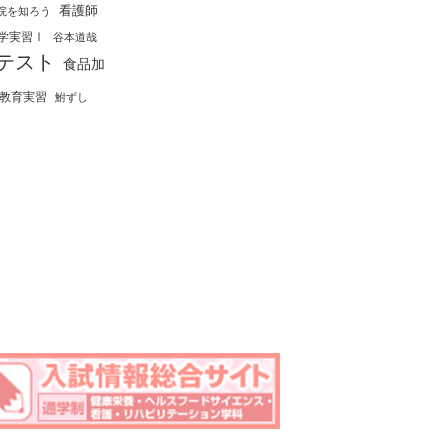
看護師
院を知ろう
学実習Ⅰ
谷本道哉
テスト
食品加
教育実習
鮒ずし