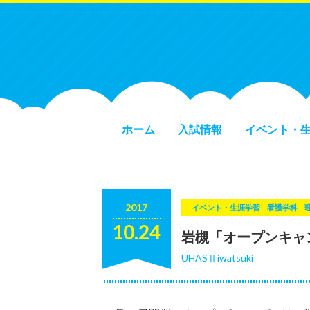
ホーム
入試情報
イベント・
2017
イベント・生涯学習
看護学科
10.24
岩槻「オープンキャン
UHASⅡiwatsuki