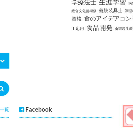
生涯学習
学療法士
病
義肢装具士
総合文化芸術祭
調理
食のアイデアコン
資格
食品開発
工応用
食環境生産
Facebook
一覧