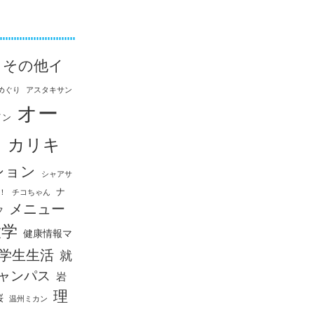
その他イ
めぐり
アスタキサン
オー
イン
ス
カリキ
ション
シャアサ
ナ
！
チコちゃん
メニュー
フ
大学
健康情報マ
学生生活
就
ャンパス
岩
理
桜
温州ミカン