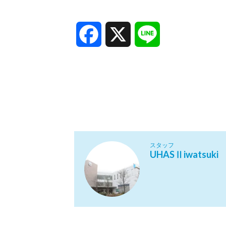
Facebook
X
Line
スタッフ
UHASⅡiwatsuki