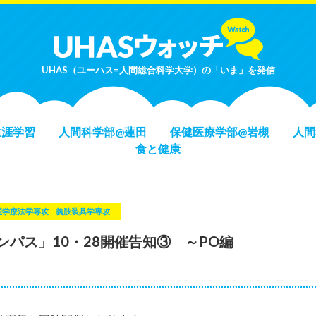
UHAS（ユーハス=人間総合科学大学）の「いま」を発信
生涯学習
人間科学部@蓮田
保健医療学部@岩槻
人間
食と健康
理学療法学専攻
義肢装具学専攻
パス」10・28開催告知③ ～PO編