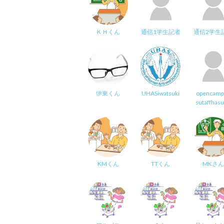
ＫＨくん
通信1学生記者
通信2学生
伊東くん
UHASiwatsuki
opencamp
sutaffhas
KMくん
TTくん
MKさん