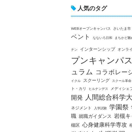
人気のタグ
WEBオープンキャンパス
さいたま市
ベント
なないろ日和
まちかど雛
インターンシップ
オンラ
チン
プンキャンパ
ュラム
コラボレー
スクーリング
イクル
スクール革命
ト・カリ
メディシェ
ヒルナンデス
人間総合科学
開発
学園祭
ネジメント
入学試験
岩槻キ
職
就職ガイダンス
心身健康科学専攻
槻区